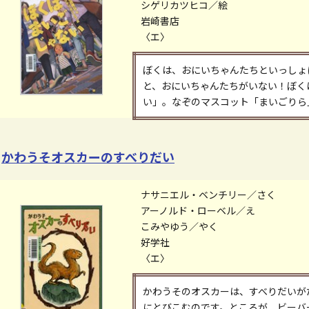
シゲリカツヒコ／絵
岩崎書店
〈エ〉
ぼくは、おにいちゃんたちといっしょ
と、おにいちゃんたちがいない！ぼく
い」。なぞのマスコット「まいごりら
かわうそオスカーのすべりだい
ナサニエル・ベンチリー／さく
アーノルド・ローベル／え
こみやゆう／やく
好学社
〈エ〉
かわうそのオスカーは、すべりだいが
にとびこむのです。ところが、ビーバ