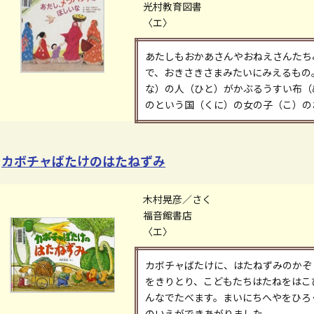
光村教育図書
〈エ〉
あたしもおかあさんやおねえさんたち
で、おきさきさまみたいにみえるもの
な）の人（ひと）がかぶるうすい布（
のという国（くに）の女の子（こ）の
カボチャばたけのはたねずみ
木村晃彦／さく
福音館書店
〈エ〉
カボチャばたけに、はたねずみのかぞ
をきりとり、こどもたちはたねをはこ
んなでたべます。まいにちへやをひろ
のいえができあがりました。