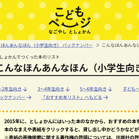
なほんあんなほん（小学生向き） バックナンバー
こんなほんあんなほ
しょかんでつくった本のリスト
こんなほんあんなほん（小学生向き）
～2年生向き
～2年生向き
3～4年生向き
3～4年生向き
5～6年生向き
5～6年生向き
子ども
子ども
ックナンバー
「おすすめ本リスト」へもどる
2015年に、としょかんにはいった本のなかから、おすすめの本
本のなまえや表紙をクリックすると、貸し出し中かどうかなどが
※表紙の画像掲載に関する著作権の許諾については、出版社の許