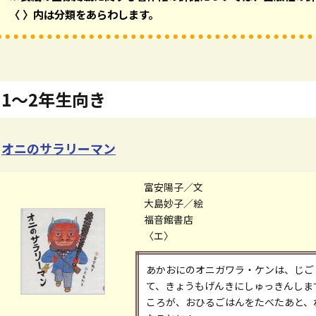
〈 〉内は分類をあらわします。
1～2年生向き
オニのサラリーマン
富安陽子／文
大島妙子／絵
福音館書店
〈エ〉
あかおにのオニガワラ・ケンは、じご
て、きょうもげんきにしゅっきんしま
ころが、おひるごはんをたべたあと、