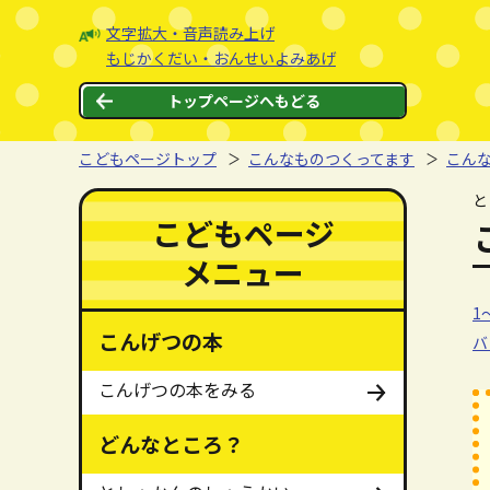
本文へジャンプする。
ページの先頭です。
文字拡大・音声読み上げ
もじかくだい・おんせいよみあげ
トップページへもどる
こどもページトップ
こんなものつくってます
こん
ここから本文です。
と
ここからメインメニューです。
メインメニューをスキップする
こどもページ
メニュー
1
1
こんげつの本
バ
こんげつの本をみる
どんなところ？