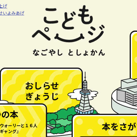
上げ
せいよみあげ
おしらせ
おしらせ
ぎょうじ
おはなしかいなど
つの本
本をさが
ウォーリーと１６人
ギャング』