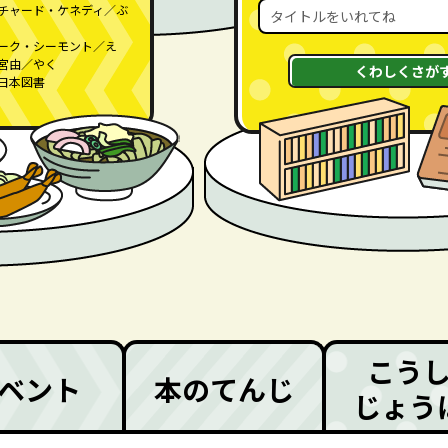
チャード・ケネディ／ぶ
ーク・シーモント／え
宮由／やく
くわしくさが
日本図書
をみる
こう
ベント
本のてんじ
じょう