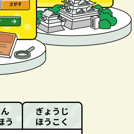
さがす
す
しん
ぎょうじ
ほう
ほうこく