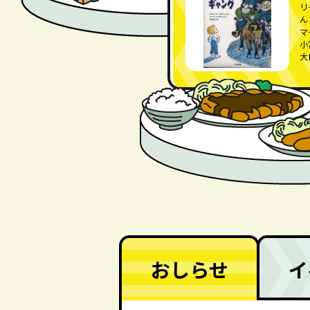
リ
ん
マ
小
大
こんげつの本
おしらせ
イ