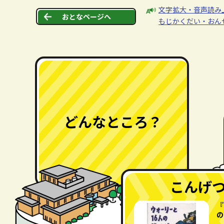
本文へジャンプする。
ページの先頭です。
ここから本文です。
文字拡大・音声読み
おとなページへ
もじかくだい・おん
としょかんのしょうかい
としょかんのつかいかた
どんなところ？
としょかんのひみつ
本を
こんなページで
さがす
できています
こんげ
『
の