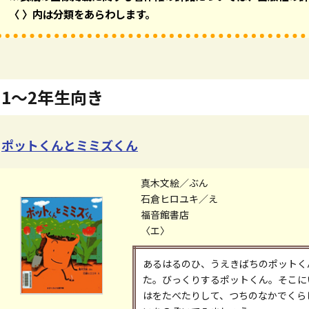
〈 〉内は分類をあらわします。
1～2年生向き
ポットくんとミミズくん
真木文絵／ぶん
石倉ヒロユキ／え
福音館書店
〈エ〉
あるはるのひ、うえきばちのポットく
た。びっくりするポットくん。そこに
はをたべたりして、つちのなかでくら