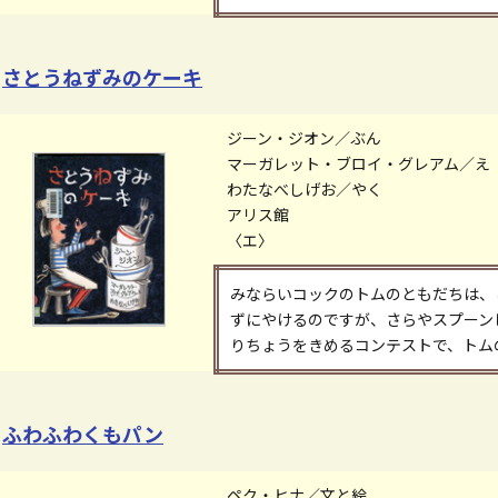
さとうねずみのケーキ
ジーン・ジオン／ぶん
マーガレット・ブロイ・グレアム／え
わたなべしげお／やく
アリス館
〈エ〉
みならいコックのトムのともだちは、
ずにやけるのですが、さらやスプーン
りちょうをきめるコンテストで、トムの
ふわふわくもパン
ペク・ヒナ／文と絵