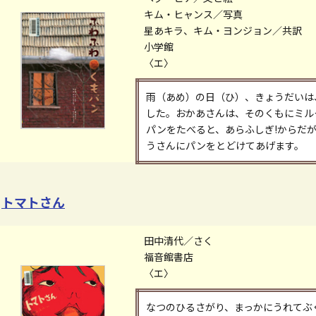
キム・ヒャンス／写真
星あキラ、キム・ヨンジョン／共訳
小学館
〈エ〉
雨（あめ）の日（ひ）、きょうだいは
した。おかあさんは、そのくもにミル
パンをたべると、あらふしぎ!からだ
うさんにパンをとどけてあげます。
トマトさん
田中清代／さく
福音館書店
〈エ〉
なつのひるさがり、まっかにうれてぶ