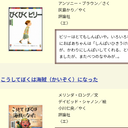
アンソニー・ブラウン／さく
灰島かり／やく
評論社
〈エ〉
ビリーはとてもしんぱいや。いろいろ
におばあちゃんは「しんぱいひきうけ
が、かわりにしんぱいしてくれる、と
ましたが、またべつのなやみが...。
こうしてぼくは海賊（かいぞく）になった
メリンダ・ロング／文
デイビッド・シャノン／絵
小川仁央／やく
評論社
〈エ〉