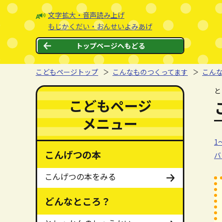
本文へジャンプする。
ページの先頭です。
文字拡大・音声読み上げ
もじかくだい・おんせいよみあげ
トップページへもどる
こどもページトップ
こんなものつくってます
こん
ここから本文です。
と
ここからメインメニューです。
メインメニューをスキップする
こどもページ
メニュー
1
1
こんげつの本
バ
こんげつの本をみる
どんなところ？