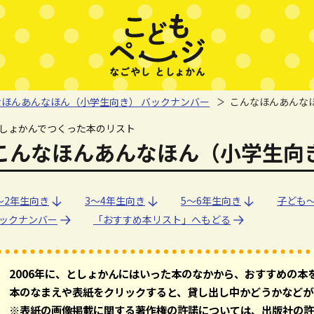
なほんあんなほん（小学生向き） バックナンバー
こんなほんあんなほ
しょかんでつくった本のリスト
こんなほんあんなほん（小学生向き）
～2年生向き
～2年生向き
3～4年生向き
3～4年生向き
5～6年生向き
5～6年生向き
子ども
子ども
ックナンバー
「おすすめ本リスト」へもどる
2006年に、としょかんにはいった本のなかから、おすすめの本
本のなまえや表紙をクリックすると、貸し出し中かどうかなどが
※表紙の画像掲載に関する著作権の許諾については、出版社の許