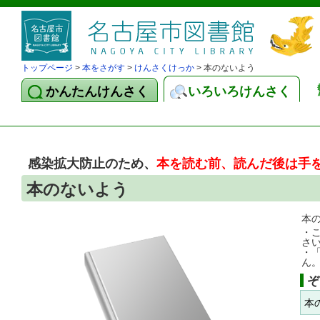
トップページ
>
本をさがす
>
けんさくけっか
> 本のないよう
かんたんけんさく
いろいろけんさく
感染拡大防止のため、
本を読む前、読んだ後は手
本のないよう
本
・
さ
・
ん
ぞ
本