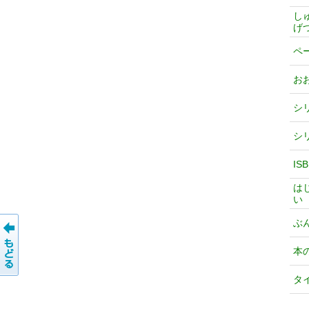
し
げ
ペ
お
シ
シ
IS
は
い
ぶ
本
タ