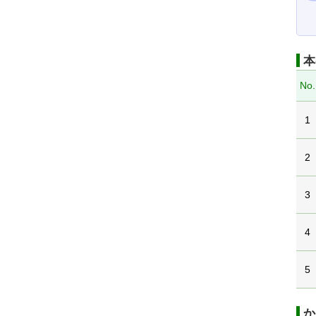
本
No.
1
2
3
4
5
か