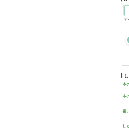
デ
し
本
本
書
し