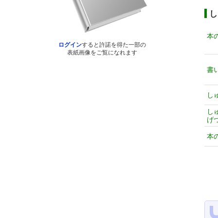
し
本
ログイン
すると許諾を得た一部の
表紙画像をご覧になれます
書
し
し
げ
本