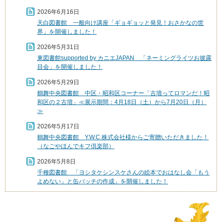
2026年6月16日
天白図書館 一般向け講座「ギョギョッと発見！おさかなの世
界」を開催しました！
2026年5月31日
東図書館supported by カニエJAPAN 「ネーミングライツお披露
目会」を開催しました！
2026年5月29日
鶴舞中央図書館 中区・昭和区コーナー「古墳ってロマンだ！昭
和区の２古墳」≪展示期間：4月18日（土）から7月20日（月）
≫
2026年5月17日
鶴舞中央図書館 Y.W.C.株式会社様からご寄贈いただきました！
（なごやほんでキフ倶楽部）
2026年5月8日
千種図書館 「ヨシタケシンスケさんの絵本でおはなし会「もう
よめない」と缶バッチの作成」を開催しました！