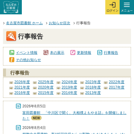
本文へジャンプする。
ページの先頭です。
ここからサイト内共通メニューです。
サイト内共通メニューをスキップする
サイト内共通メニューここまで。
メニュー
ログイン
メ
ログインを開
ここから本文です。
名古屋市図書館 ホーム
お知らせ目次
行事報告
行事報告
イベント情報
本の展示
更新情報
行事報告
その他お知らせ
行事報告
2026年度
2025年度
2024年度
2023年度
2022年度
2021年度
2020年度
2019年度
2018年度
2017年度
2016年度
2015年度
2014年度
2013年度
2026年8月5日
富田図書館 「中川区で聞く、大相撲よもやま話」を開催しまし
た！
2026年8月4日