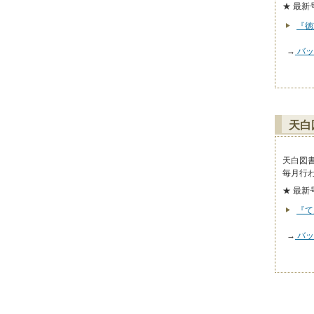
★ 最新
『徳
→
バッ
天白
天白図
毎月行
★ 最新
『て
→
バッ