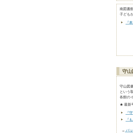
南図書
子ども
『本
守山
守山図
という
各館の
★ 最新
『守
『も
→
バッ