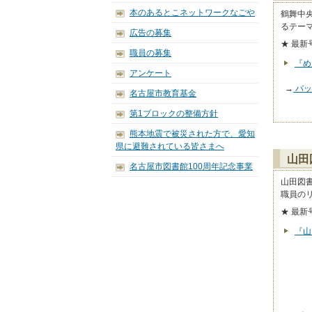
本のあるとこネットワークなごや
鶴舞中
るテー
広告の募集
★ 最新
職員の募集
『め
アンケート
→
バッ
名古屋市教育基金
第1ブロックの整備方針
熊本地震で被災された方で、愛知
県に避難されている皆さまへ
山田
名古屋市図書館100周年記念事業
山田図
職員の
★ 最新
『山