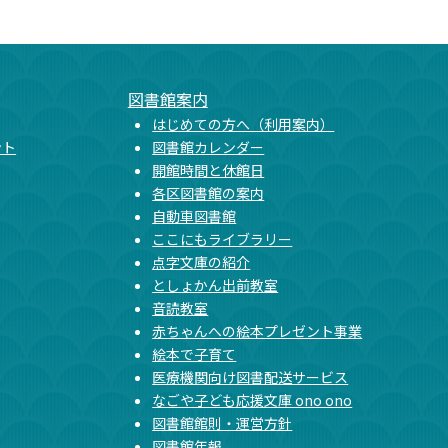
図書館案内
はじめての方へ（利用案内）
ント
図書館カレンダー
開館時間と休館日
各区図書館の案内
自動車図書館
ここにもライブラリー
点字文庫の紹介
としょかん出前教室
音読教室
赤ちゃんへの絵本プレゼント事業
絵本で子育て
医療機関向け図書配送サービス
なごや子ども応援文庫 ono ono
図書館館則・運営方針
図書館年報