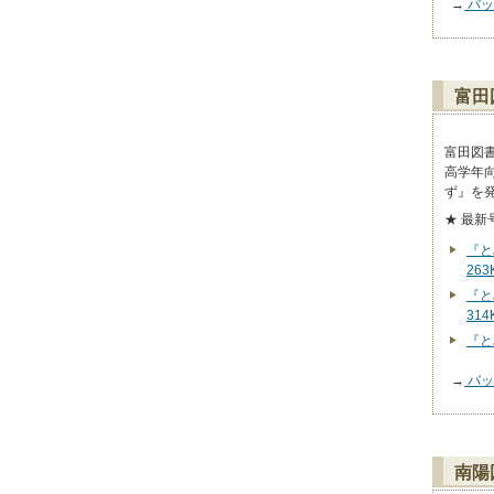
→
バッ
富田
富田図
高学年
ず』を
★ 最新
『と
26
『と
31
『と
→
バッ
南陽