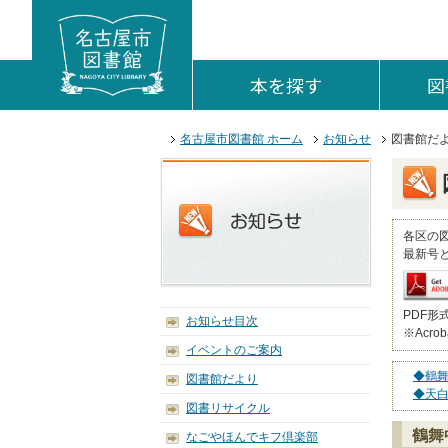
本文へジャンプする。
ページの先頭です。
ここからサイト内共通メニューです。
サイト内共通メニューをスキップする
サイト内共通メニューここまで。
本を探す
を開く。
図
ここから本文です。
名古屋市図書館 ホーム
お知らせ
図書館だ
各区の
最新号
PDF形
お知らせ目次
※Acro
イベントのご案内
◆鶴
図書館だより
◆天
図書リサイクル
鶴舞
なごやほんでキフ倶楽部