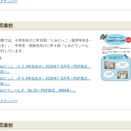
クナンバー
図書館
書館では、小学生向けに年10回『とみだっこ（低学年向き・
向き）』、中学生・高校生向けに年４回『とみだてぃーん
発行しています。
号
みだっこ （1･2･3年生向き）2026年7･8月号＜PDF形式，
3KB＞』
みだっこ （4･5･6年生向き）2026年7･8月号＜PDF形式，
4KB＞』
みだてぃーんず No.33＜PDF形式，996KB＞』
クナンバー
図書館