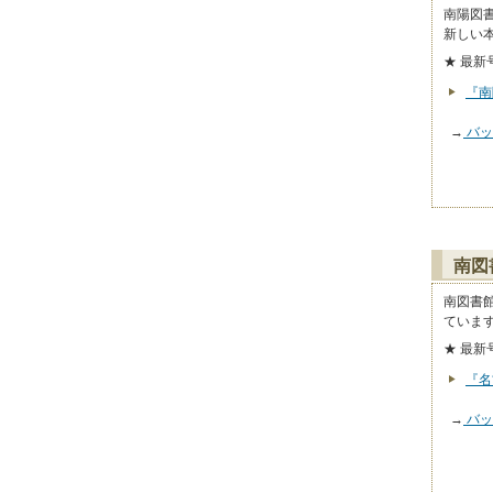
南陽図
新しい
★ 最新
『南
→
バッ
南図
南図書
ていま
★ 最新
『名
→
バッ