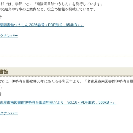
書館では、季節ごとに『南陽図書館つうしん』を発行しています。
本の紹介や行事のご案内など、役立つ情報を掲載しています。
号
陽図書館つうしん 2026春号＜PDF形式，854KB＞』
クナンバー
書館
館では、伊勢湾台風被災60年にあたる令和元年より、「名古屋市南図書館伊勢湾台
す。
号
古屋市南図書館伊勢湾台風資料室だより vol.16＜PDF形式，566kB＞』
クナンバー