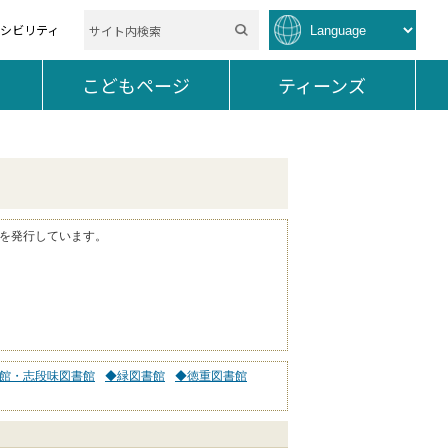
セシビリティ
を開く。
こどもページ
を開く。
ティーンズ
を開く。
を発行しています。
館・志段味図書館
◆緑図書館
◆徳重図書館