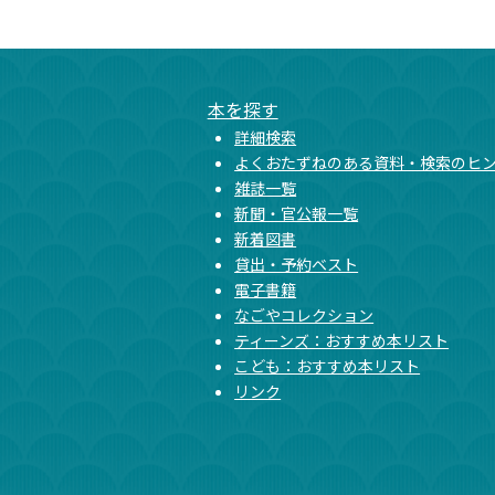
本文ここまで
ここから共通フッターメニューです。
本を探す
詳細検索
よくおたずねのある資料・検索のヒ
雑誌一覧
新聞・官公報一覧
新着図書
貸出・予約ベスト
電子書籍
なごやコレクション
ティーンズ：おすすめ本リスト
こども：おすすめ本リスト
リンク