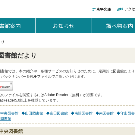
点字文庫
アク
書館案内
を開く。
お知らせ
を開く。
調べ物案内
より
図書館だより
図書館では、本の紹介や、各種サービスのお知らせのために、定期的に図書館だより
とバックナンバーをPDFファイルでご覧いただけます。
式のファイルを閲覧するにはAdobe Reader（無料）が必要です。
batReader5.0以上を推奨しています。
舞中央図書館
◆山田図書館
◆富田図書館
◆南陽図書館
◆南図書館
◆守山図書
白図書館
中央図書館