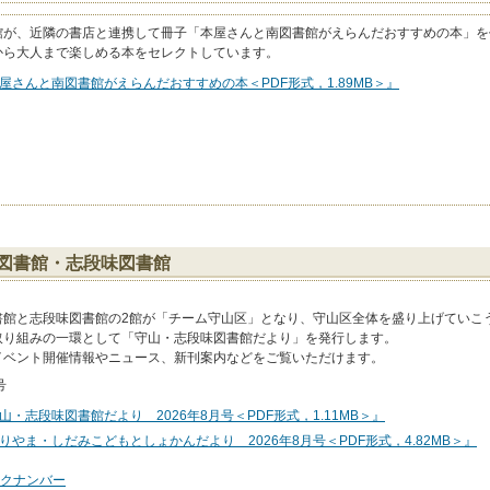
館が、近隣の書店と連携して冊子「本屋さんと南図書館がえらんだおすすめの本」を
から大人まで楽しめる本をセレクトしています。
屋さんと南図書館がえらんだおすすめの本＜PDF形式，1.89MB＞』
図書館・志段味図書館
書館と志段味図書館の2館が「チーム守山区」となり、守山区全体を盛り上げていこ
取り組みの一環として「守山・志段味図書館だより」を発行します。
イベント開催情報やニュース、新刊案内などをご覧いただけます。
号
山・志段味図書館だより 2026年8月号＜PDF形式，1.11MB＞』
りやま・しだみこどもとしょかんだより 2026年8月号＜PDF形式，4.82MB＞』
クナンバー