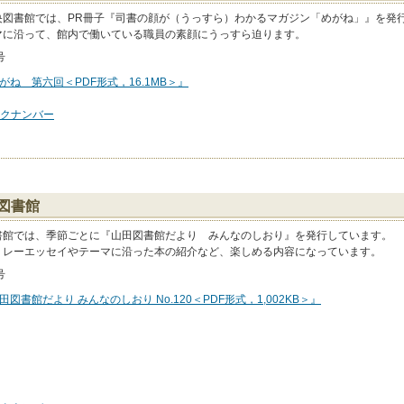
央図書館では、PR冊子『司書の顔が（うっすら）わかるマガジン「めがね」』を発
マに沿って、館内で働いている職員の素顔にうっすら迫ります。
号
がね 第六回＜PDF形式，16.1MB＞』
クナンバー
図書館
書館では、季節ごとに『山田図書館だより みんなのしおり』を発行しています。
リレーエッセイやテーマに沿った本の紹介など、楽しめる内容になっています。
号
田図書館だより みんなのしおり No.120＜PDF形式，1,002KB＞』