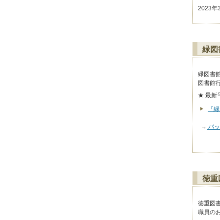
202
緑図
緑図書
図書館
★ 最新
『緑
→
バッ
徳重
徳重図
職員の