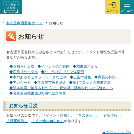
本文へジャンプする。
ページの先頭です。
ここからサイト内共通メニューです。
サイト内共通メニューをスキップする
サイト内共通メニューここまで。
メニュー
ログイン
メ
ログインを開
ここから本文です。
名古屋市図書館 ホーム
お知らせ
お知らせ
名古屋市図書館からみなさまへのお知らせです。イベント情報や広告の募
集などがあります。
◆お知らせ目次
◆イベントのご案内
◆図書館だより
◆図書リサイクル
◆なごやほんでキフ倶楽部
◆本のあるとこネットワークなごや
◆広告の募集
◆職員の募集
◆アンケート
◆名古屋市教育基金
◆第1ブロックの整備方針
◆熊本地震で被災された方で、愛知県に避難されている皆さまへ
◆名古屋市図書館100周年記念事業
お知らせ目次
お知らせの目次です。
「イベント情報」
、
「本の展示」
、
「更新情報」
、
「行事報告」
、
「その他お知らせ」
があります。
▲ページトップへ