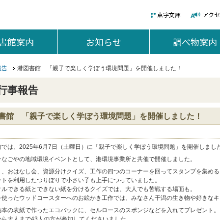
点字文庫
アク
書館案内
を開く。
お知らせ
を開く。
調べ物案内
報告
港図書館 「親子で楽しく学ぼう環境問題」を開催しました！
行事報告
書館 「親子で楽しく学ぼう環境問題」を開催しました！
館では、2025年6月7日（土曜日）に「親子で楽しく学ぼう環境問題」を開催しまし
ーなごやの地域環境イベントとして、港環境事業所と共催で開催しました。
り、おはなし会、資源分けクイズ、工作の四つのコーナーを回ってスタンプを集める
ットを利用したつりぼりで小さい子も上手につっていました。
クルできる紙とできない紙を分けるクイズでは、大人でも苦戦する場面も。
を使ったウッドコースターへのお絵かき工作では、みなさん干潟の生き物や好きなキ
絵本の表紙で作ったエコバックに、セルロースのスポンジなどを入れてプレゼント。
から大人まで43人の方が参加してくださいました。