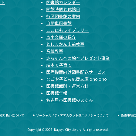
ント
図書館カレンダー
開館時間と休館日
各区図書館の案内
自動車図書館
ここにもライブラリー
点字文庫の紹介
としょかん出前教室
音読教室
赤ちゃんへの絵本プレゼント事業
絵本で子育て
医療機関向け図書配送サービス
なごや子ども応援文庫 ono ono
図書館館則・運営方針
図書館年報
名古屋市図書館のあゆみ
取り扱いについて
ソーシャルメディアアカウント運用ポリシーについて
免責事項に
Copyright © 2008- Nagoya City Library. All rights reserved.