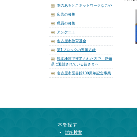
本のあるとこネットワークなごや
広告の募集
職員の募集
アンケート
名古屋市教育基金
第1ブロックの整備方針
熊本地震で被災された方で、愛知
県に避難されている皆さまへ
名古屋市図書館100周年記念事業
本文ここまで
ここから共通フッターメニューです。
本を探す
詳細検索