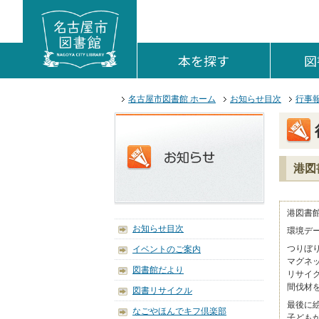
本文へジャンプする。
ページの先頭です。
ここからサイト内共通メニューです。
サイト内共通メニューをスキップする
サイト内共通メニューここまで。
本を探す
を開く。
図
ここから本文です。
名古屋市図書館 ホーム
お知らせ目次
行事
港図
港図書
お知らせ目次
環境デ
つりぼ
イベントのご案内
マグネ
図書館だより
リサイ
間伐材
図書リサイクル
最後に
なごやほんでキフ倶楽部
子ども