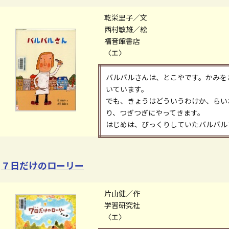
乾栄里子／文
西村敏雄／絵
福音館書店
〈エ〉
バルバルさんは、とこやです。かみを
いています。
でも、きょうはどういうわけか、らいお
り、つぎつぎにやってきます。
はじめは、びっくりしていたバルバルさ
７日だけのローリー
片山健／作
学習研究社
〈エ〉