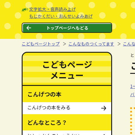
本文へジャンプする。
ページの先頭です。
文字拡大・音声読み上げ
もじかくだい・おんせいよみあげ
トップページへもどる
こどもページトップ
こんなものつくってます
こん
ここから本文です。
と
ここからメインメニューです。
メインメニューをスキップする
こどもページ
メニュー
1
1
こんげつの本
バ
こんげつの本をみる
どんなところ？