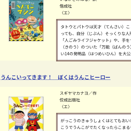
偕成社
〈エ〉
タトウとパトウは天才（てんさい）こ
っても、自分（じぶん）そっくりな人
「人ごみライフジャケット」や、手を
（きのう）のついた「万能（ばんのう
い14の発明品（はつめいひん）を大
うんこいってきます！ ぼくはうんこヒーロー
スギヤマカナヨ／作
佼成出版社
〈エ〉
がっこうのきゅうしょくはとてもおい
こうでうんこがでたくなったらこまる