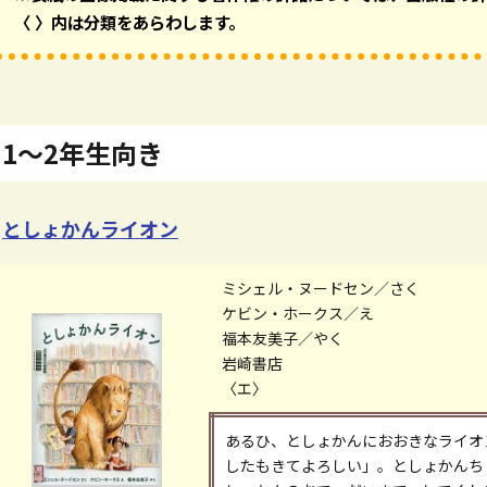
〈 〉内は分類をあらわします。
1～2年生向き
としょかんライオン
ミシェル・ヌードセン／さく
ケビン・ホークス／え
福本友美子／やく
岩崎書店
〈エ〉
あるひ、としょかんにおおきなライオ
したもきてよろしい」。としょかんち