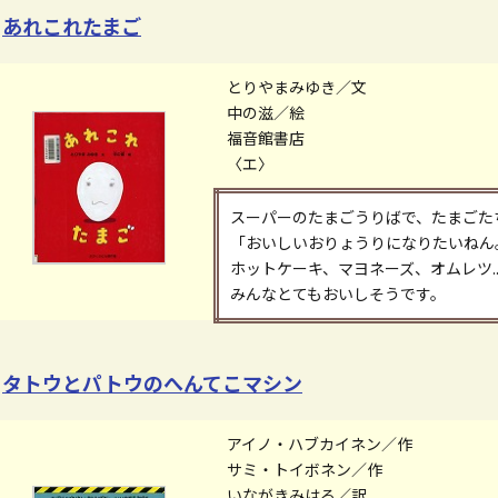
あれこれたまご
とりやまみゆき／文
中の滋／絵
福音館書店
〈エ〉
スーパーのたまごうりばで、たまごた
「おいしいおりょうりになりたいねん
ホットケーキ、マヨネーズ、オムレツ.
みんなとてもおいしそうです。
タトウとパトウのへんてこマシン
アイノ・ハブカイネン／作
サミ・トイボネン／作
いながきみはる／訳