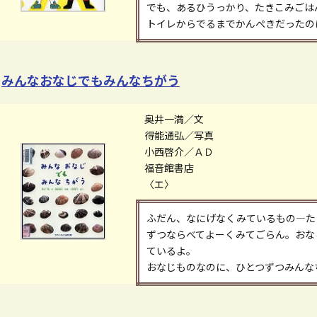
でも、あるひうっかり、たきこみごは
トイレからでるまでかんぺきだったの
みんなおなじでもみんなちがう
奥井一満／文
得能通弘／写真
小西啓介／ＡＤ
福音館書店
〈エ〉
ふだん、なにげなくみているもの―た
ずつならべてよーくみてごらん。おな
ているよ。
おなじものなのに、ひとつずつみんな