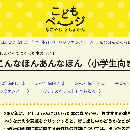
なほんあんなほん（小学生向き） バックナンバー
こんなほんあんなほ
しょかんでつくった本のリスト
こんなほんあんなほん（小学生向き）
～2年生向き
～2年生向き
3～4年生向き
3～4年生向き
5～6年生向き
5～6年生向き
子ども
子ども
ックナンバー
「おすすめ本リスト」へもどる
2007年に、としょかんにはいった本のなかから、おすすめの本
本のなまえや表紙をクリックすると、貸し出し中かどうかなどが
※表紙の画像掲載に関する著作権の許諾については、出版社の許