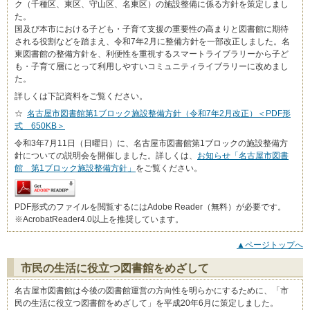
ク（千種区、東区、守山区、名東区）の施設整備に係る方針を策定しまし
た。
国及び本市における子ども・子育て支援の重要性の高まりと図書館に期待
される役割などを踏まえ、令和7年2月に整備方針を一部改正しました。名
東図書館の整備方針を、利便性を重視するスマートライブラリーから子ど
も・子育て層にとって利用しやすいコミュニティライブラリーに改めまし
た。
詳しくは下記資料をご覧ください。
☆
名古屋市図書館第1ブロック施設整備方針（令和7年2月改正）＜PDF形
式 650KB＞
令和3年7月11日（日曜日）に、名古屋市図書館第1ブロックの施設整備方
針についての説明会を開催しました。詳しくは、
お知らせ「名古屋市図書
館 第1ブロック施設整備方針」
をご覧ください。
PDF形式のファイルを閲覧するにはAdobe Reader（無料）が必要です。
※AcrobatReader4.0以上を推奨しています。
▲ページトップへ
市民の生活に役立つ図書館をめざして
名古屋市図書館は今後の図書館運営の方向性を明らかにするために、「市
民の生活に役立つ図書館をめざして」を平成20年6月に策定しました。