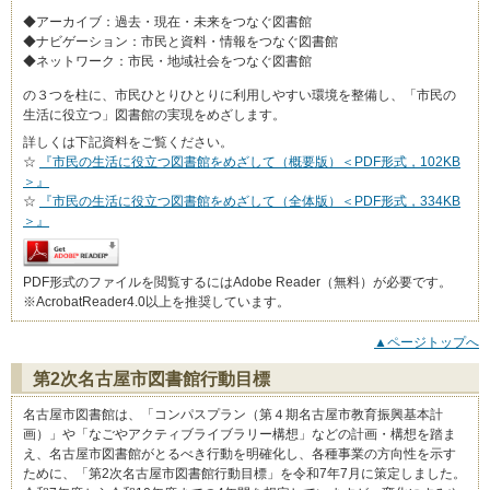
◆アーカイブ：過去・現在・未来をつなぐ図書館
◆ナビゲーション：市民と資料・情報をつなぐ図書館
◆ネットワーク：市民・地域社会をつなぐ図書館
の３つを柱に、市民ひとりひとりに利用しやすい環境を整備し、「市民の
生活に役立つ」図書館の実現をめざします。
詳しくは下記資料をご覧ください。
☆
『市民の生活に役立つ図書館をめざして（概要版）＜PDF形式，102KB
＞』
☆
『市民の生活に役立つ図書館をめざして（全体版）＜PDF形式，334KB
＞』
PDF形式のファイルを閲覧するにはAdobe Reader（無料）が必要です。
※AcrobatReader4.0以上を推奨しています。
▲ページトップへ
第2次名古屋市図書館行動目標
名古屋市図書館は、「コンパスプラン（第４期名古屋市教育振興基本計
画）」や「なごやアクティブライブラリー構想」などの計画・構想を踏ま
え、名古屋市図書館がとるべき行動を明確化し、各種事業の方向性を示す
ために、「第2次名古屋市図書館行動目標」を令和7年7月に策定しました。