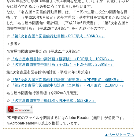
令和7年度から令和10年度までの4年間を想定していますが、変化にすみや
かに対応できるよう必要に応じて見直しを行います。
なお、「名古屋市図書館行動目標」は、「市民の生活に役立つ図書館を目
指して」（平成20年6月策定）の基本理念・基本方針を実現するために策定
した「名古屋市図書館中期計画」（平成21年6月策定）、「第2次名古屋市
図書館中期計画」（平成26年3月策定）を引き継ぐものです。
☆
『第2次名古屋市図書館行動目標＜PDF形式，506KB＞』
＜参考＞
名古屋市図書館中期計画（平成21年6月策定）
☆
『名古屋市図書館中期計画（概要版）＜PDF形式，107KB＞』
☆
『名古屋市図書館中期計画（全体版）＜PDF形式，253KB＞』
第2次名古屋市図書館中期計画（平成26年3月策定）
☆
『第2次名古屋市図書館中期計画（概要版）＜PDF形式，465KB＞』
☆
『第2次名古屋市図書館中期計画（全体版）＜PDF形式，2.18MB＞』
名古屋市図書館行動目標（令和2年3月策定）
☆
『名古屋市図書館行動目標＜PDF形式，552KB＞』
PDF形式のファイルを閲覧するにはAdobe Reader（無料）が必要です。
※AcrobatReader4.0以上を推奨しています。
▲ページトップへ