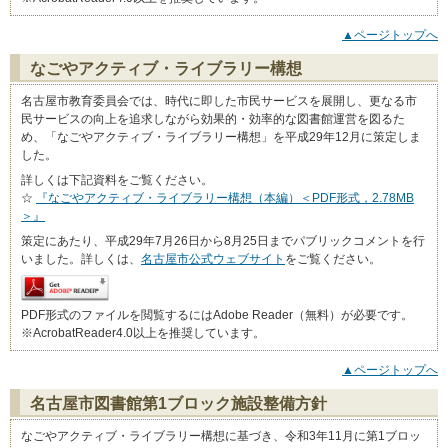
▲ページトップへ
なごやアクティブ・ライブラリー構想
名古屋市教育委員会では、時代に即した市民サービスを展開し、更なる市
民サービスの向上を追求しながら効果的・効率的な図書館運営を図るた
め、「なごやアクティブ・ライブラリー構想」を平成29年12月に策定しま
した。
詳しくは下記資料をご覧ください。
☆
『なごやアクティブ・ライブラリー構想（本編）＜PDF形式，2.78MB
＞』
策定にあたり、平成29年7月26日から8月25日までパブリックコメントを行
いました。詳しくは、
名古屋市公式ウェブサイト
をご覧ください。
PDF形式のファイルを閲覧するにはAdobe Reader（無料）が必要です。
※AcrobatReader4.0以上を推奨しています。
▲ページトップへ
名古屋市図書館第1ブロック施設整備方針
なごやアクティブ・ライブラリー構想に基づき、令和3年11月に第1ブロッ