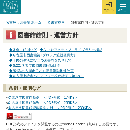
本文へジャンプする。
ページの先頭です。
ここからサイト内共通メニューです。
サイト内共通メニューをスキップする
サイト内共通メニューここまで。
メニュー
ログイン
メ
ログインを開
ここから本文です。
名古屋市図書館 ホーム
図書館案内
図書館館則・運営方針
図書館館則・運営方針
◆条例・館則など
◆なごやアクティブ・ライブラリー構想
◆名古屋市図書館第1ブロック施設整備方針
◆市民の生活に役立つ図書館をめざして
◆第2次名古屋市図書館行動目標
◆第4次名古屋市子ども読書活動推進計画
◆名古屋市読書バリアフリー推進計画（第1次）
条例・館則など
○
名古屋市図書館条例 ＜PDF形式，174KB＞
○
名古屋市図書館館則 ＜PDF形式，255KB＞
○
名古屋市図書館資料収集方針 ＜PDF形式，230KB＞
PDF形式のファイルを閲覧するにはAdobe Reader（無料）が必要です。
※AcrobatReader4.0以上を推奨しています。