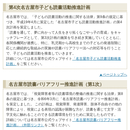
第4次名古屋市子ども読書活動推進計画
名古屋市では、「子どもの読書活動の推進に関する法律」第9条の規定に基
づき、平成19年4月に策定した「名古屋市子ども読書活動推進計画」の第4
次計画を策定しました。
「読書を通して、夢に向かって人生をきり拓くなごやっ子の育成」をキャ
ッチフレーズとして、第3次計画の施策を引き続き実施していくとともに、
各関係機関が連携し、特に、乳児期から高校生までの子どもの発達段階に
応じた継続的な取組みの実施や読書バリアフリー法への対応等を行うこと
で、子どもの読書活動を推進していきます。
詳細については名古屋市公式ウェブサイト
「名古屋市子ども読書活動推進
計画」
をご覧ください。
▲ページトップへ
名古屋市読書バリアフリー推進計画（第1次）
名古屋市では、「視覚障害者等の読書環境の整備の推進に関する法律」第8
条の規定に基づき、令和6年3月に「名古屋市読書バリアフリー推進計画」
を策定しました。 この計画は、視覚障害、発達障害、肢体不自由その他の
障害により、視覚による表現の認識が困難な方が、読書を通じて文字・活
字文化に触れることのできる読書環境を行うために策定したものです。
詳細については名古屋市公式ウェブサイト
「名古屋市読書バリアフリー推
進計画」（外部リンク）
をご覧ください。