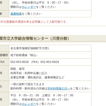
間
（但し、学校休業日は平日 9：00～17：00）
開館日は
カレンダー
をご覧ください
索
蔵書検索
をご覧ください
屋市立図書館共通貸出券を証明書として入館可能です。
屋市立大学総合情報センター（川澄分館）
名古屋市瑞穂区瑞穂町字川澄1
通機関
地下鉄桜通線『桜山』
AX
052-853-8030 （FAX）052-853-6929
閲覧、複写
用
利用手続：利用申込書に記入
必要証明書：運転免許証、健康保険証など
一部の資料で貸出できます
出
館内利用・館外貸出の詳細は
学外利用者の方へ
をご覧ください
平日 9：00～21：00 土曜日 9：00～17：00
間
（但し、学校休業日は平日 9：00～17：00）
開館日は
カレンダー
をご覧ください