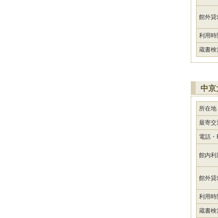
館外貸
利用時
蔵書検
中京
所在地
最寄交
電話・F
館内利
館外貸
利用時
蔵書検