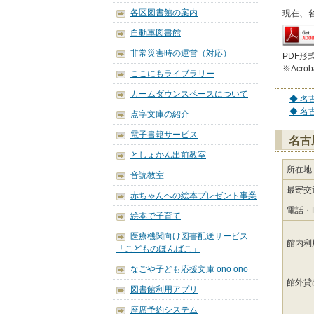
各区図書館の案内
現在、
自動車図書館
非常災害時の運営（対応）
PDF形
※Acro
ここにもライブラリー
カームダウンスペースについて
◆ 名
◆ 名
点字文庫の紹介
電子書籍サービス
名古
としょかん出前教室
所在地
音読教室
最寄交
赤ちゃんへの絵本プレゼント事業
電話・F
絵本で子育て
医療機関向け図書配送サービス
館内利
「こどものほんばこ」
なごや子ども応援文庫 ono ono
館外貸
図書館利用アプリ
座席予約システム