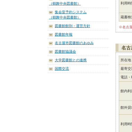
利用時
（鶴舞中央図書館）
集会室予約システム
蔵書検
（鶴舞中央図書館）
図書館館則・運営方針
※名古
図書館年報
名古屋市図書館のあゆみ
名古
図書館協議会
大学図書館との連携
所在地
国際交流
最寄交
電話・F
館内利
館外貸
利用時