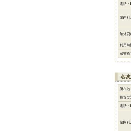
電話・F
館内利
館外貸
利用時
蔵書検
名城
所在地
最寄交
電話・F
館内利