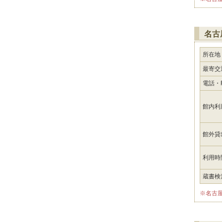
名古
所在地
最寄交
電話・F
館内利
館外貸
利用時
蔵書検
※名古