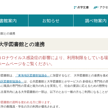
点字文庫
アク
書館案内
を開く。
お知らせ
を開く。
調べ物案内
書館との連携
大学図書館との連携
コロナウイルス感染症の影響により、利用制限をしている場
ホームページをご覧ください。
市図書館は、
「東海地区図書館協議会」
に加盟するなど、 大学図書館との連携を進
地区図書館協議会」
は、公共図書館と大学図書館とがサービスの 多様化と専門性の
らに職員の専門性の育成と能力の向上を実現して、社会の要請に応えるための態勢を
名古屋市内にある大学図書館の一部は、以下のとおり一般の方もご利用になることが
。
学図書館の資料を使われる方に限ります。
大学の教職員・学生の方の利用が優先されます。