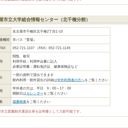
屋市立大学総合情報センター（北千種分館）
名古屋市千種区北千種2丁目1-10
通機関
市バス『萱場』
AX
052-721-1107 （FAX）052-721-1145
閲覧、複写
用
利用手続：利用申込書に記入
必要証明書：運転免許証、健康保険証など
一部の資料で貸出できます
出
館内利用・館外貸出の詳細は
学外利用者の方へ
をご覧ください
学外者の方は、平日 9：00～17：00
間
開館日は
カレンダー
をご覧ください
索
蔵書検索
をご覧ください
屋市立図書館共通貸出券を証明書として入館可能です。