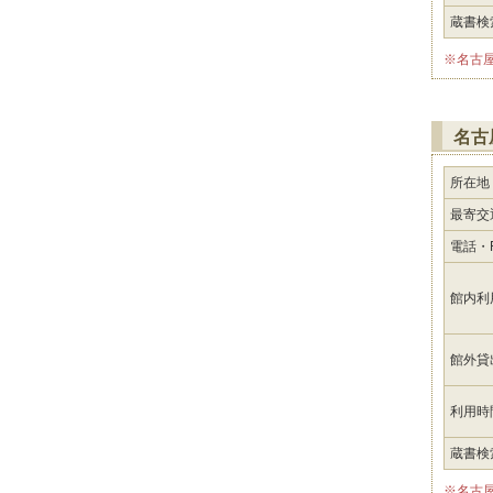
蔵書検
※名古
名古
所在地
最寄交
電話・F
館内利
館外貸
利用時
蔵書検
※名古