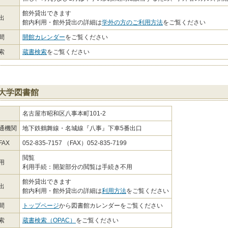
館外貸出できます
出
館内利用・館外貸出の詳細は
学外の方のご利用方法
をご覧ください
間
開館カレンダー
をご覧ください
索
蔵書検索
をご覧ください
大学図書館
名古屋市昭和区八事本町101-2
通機関
地下鉄鶴舞線・名城線『八事』下車5番出口
AX
052-835-7157 （FAX）052-835-7199
閲覧
用
利用手続：開架部分の閲覧は手続き不用
館外貸出できます
出
館内利用・館外貸出の詳細は
利用方法
をご覧ください
間
トップページ
から図書館カレンダーをご覧ください
索
蔵書検索（OPAC）
をご覧ください