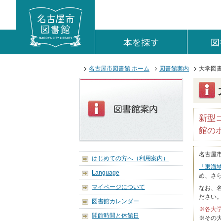
本文へジャンプする。
ページの先頭です。
ここからサイト内共通メニューです。
サイト内共通メニューをスキップする
サイト内共通メニューここまで。
本を探す
を開く。
図
ここから本文です。
名古屋市図書館 ホーム
図書館案内
大学図
新型
館の
名古屋
はじめての方へ（利用案内）
「東海
Language
め、さ
マイページについて
なお、
ださい
図書館カレンダー
※各大
開館時間と休館日
※その