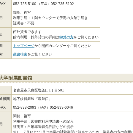
AX
052-735-5100 （FAX）052-735-5102
閲覧、複写
用
利用手続：１階カウンターで所定の入館手続き
証明書：不要
館外貸出できます
出
館内利用・館外貸出の詳細は
学外の方
をご覧ください
間
トップページ
から開館カレンダーをご覧ください
索
蔵書検索
をご覧ください
大学附属図書館
名古屋市天白区塩釜口1丁目501
通機関
地下鉄鶴舞線『塩釜口』
AX
052-838-2093（FAX）052-833-6046
閲覧、複写
利用手続：図書館利用申請書への記入
用
証明書：自動車運転免許証などの提示
但し、7月および1月は本学の試験期間に該当するため、学外者の方の利用