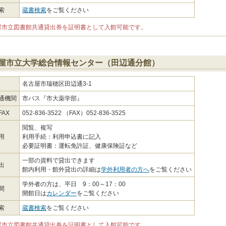
索
蔵書検索
をご覧ください
屋市立図書館共通貸出券を証明書として入館可能です。
屋市立大学総合情報センター（田辺通分館）
名古屋市瑞穂区田辺通3-1
通機関
市バス『市大薬学部』
AX
052-836-3522 （FAX）052-836-3525
閲覧、複写
用
利用手続：利用申込書に記入
必要証明書：運転免許証、健康保険証など
一部の資料で貸出できます
出
館内利用・館外貸出の詳細は
学外利用者の方へ
をご覧ください
学外者の方は、平日 9：00～17：00
間
開館日は
カレンダー
をご覧ください
索
蔵書検索
をご覧ください
屋市立図書館共通貸出券を証明書として入館可能です。