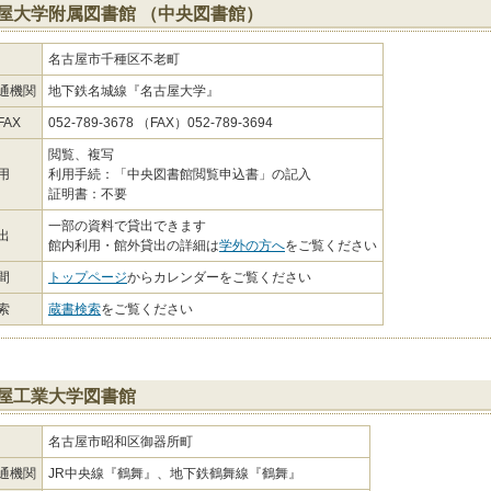
屋大学附属図書館 （中央図書館）
名古屋市千種区不老町
通機関
地下鉄名城線『名古屋大学』
AX
052-789-3678 （FAX）052-789-3694
閲覧、複写
用
利用手続：「中央図書館閲覧申込書」の記入
証明書：不要
一部の資料で貸出できます
出
館内利用・館外貸出の詳細は
学外の方へ
をご覧ください
間
トップページ
からカレンダーをご覧ください
索
蔵書検索
をご覧ください
屋工業大学図書館
名古屋市昭和区御器所町
通機関
JR中央線『鶴舞』、地下鉄鶴舞線『鶴舞』