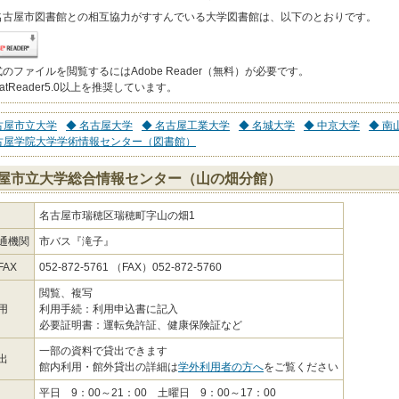
名古屋市図書館との相互協力がすすんでいる大学図書館は、以下のとおりです。
式のファイルを閲覧するにはAdobe Reader（無料）が必要です。
batReader5.0以上を推奨しています。
古屋市立大学
◆ 名古屋大学
◆ 名古屋工業大学
◆ 名城大学
◆ 中京大学
◆ 南
古屋学院大学学術情報センター（図書館）
屋市立大学総合情報センター（山の畑分館）
名古屋市瑞穂区瑞穂町字山の畑1
通機関
市バス『滝子』
AX
052-872-5761 （FAX）052-872-5760
閲覧、複写
用
利用手続：利用申込書に記入
必要証明書：運転免許証、健康保険証など
一部の資料で貸出できます
出
館内利用・館外貸出の詳細は
学外利用者の方へ
をご覧ください
平日 9：00～21：00 土曜日 9：00～17：00