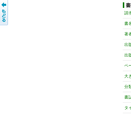
書
請
書
著
出
出
ペ
大
分
書
タ