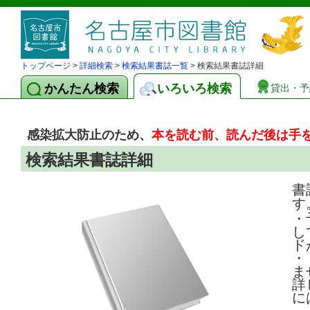
トップページ
>
詳細検索
>
検索結果書誌一覧
> 検索結果書誌詳細
かんたん検索
いろいろ検索
貸出・予
感染拡大防止のため、
本を読む前、読んだ後は手
検索結果書誌詳細
書
す
・
し
ド
・
ま
詳
に