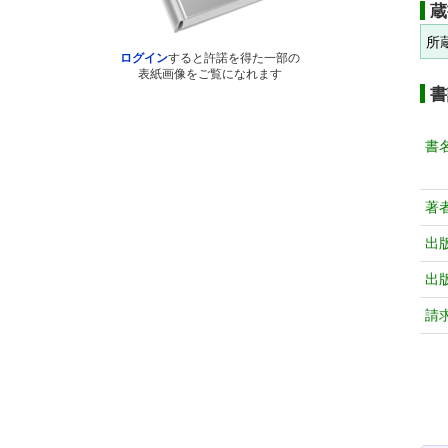
蔵
所
ログイン
すると許諾を得た一部の
表紙画像をご覧になれます
書
書
著
出
出
請