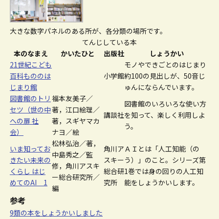
大きな数字パネルのある所が、各分類の場所です。
てんじしている本
本のなまえ
かいたひと
出版社
しょうかい
21世紀こども
モノやできごとのはじまり
百科もののは
小学館
約100の見出しが、50音じ
じまり館
ゅんにならんでいます。
図書館のトリ
福本友美子／
図書館のいろいろな使い方
セツ（世の中
著，江口絵理／
講談社
を知って、楽しく利用しよ
への扉 社
著，スギヤマカ
う。
会）
ナヨ／絵
松林弘治／著，
いま知ってお
角川ア
ＡＩとは「人工知能（の
中島秀之／監
きたい未来の
スキー
う）」のこと。シリーズ第
修，角川アスキ
くらし はじ
総合研
1巻では身の回りの人工知
ー総合研究所／
めてのAI 1
究所
能をしょうかいします。
編
参考
9類の本をしょうかいしました