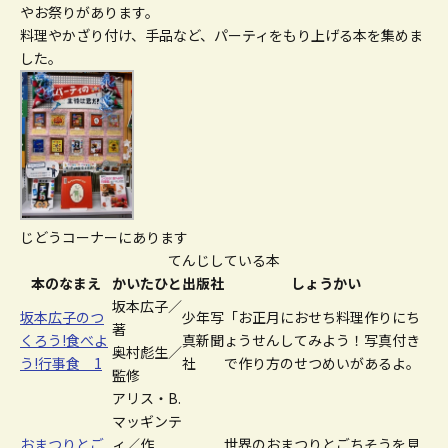
やお祭りがあります。
料理やかざり付け、手品など、パーティをもり上げる本を集めま
した。
じどうコーナーにあります
てんじしている本
本のなまえ
かいたひと
出版社
しょうかい
坂本広子／
坂本広子のつ
少年写
「お正月におせち料理作りにち
著
くろう!食べよ
真新聞
ょうせんしてみよう！写真付き
奥村彪生／
う!行事食 1
社
で作り方のせつめいがあるよ。
監修
アリス・B.
マッギンテ
おまつりとご
ィ／作
世界のおまつりとごちそうを見