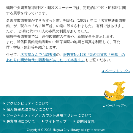
鶴舞中央図書館1階中区・昭和区コーナーでは、定期的に中区・昭和区に関
する展示を行っています。
名古屋市図書館ができるずっと前、明治42（1909）年に「名古屋通俗図書
館」が、現在の「名古屋三越」の南に設立されました。 有料ではありまし
たが、1か月に約2500人の市民の利用がありました。
鶴舞中央図書館では、通俗図書館の年表や、新聞記事を展示します。
また、通俗図書館開館当時の中区栄周辺の地図と写真を利用して、官公
庁・学校・銀行等を紹介します。
併せて、
名古屋なんでも調査団
の、
報告書No.128『栄の百貨店「三越」の
あたりに明治時代に図書館があったって本当？』
もご覧ください。
▲ページトップへ
本文ここまで
ここから共通フッターメニューです。
アクセシビリティについて
ページトップへ
個人情報の取り扱いについて
ソーシャルメディアアカウント運用ポリシーについて
免責事項について
サイトマップ
お問合せ先
Copyright © 2008- Nagoya City Library. All rights reserved.