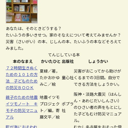
あなたは、そのときどうする？
たいふうの多いきせつ。家のそなえについて考えてみませんか？
災害（さいがい）の本、じしんの本、たいふうの本などそろえて
みました。
てんじしている本
本のなまえ
かいたひと
出版社
しょうかい
７２時間生きぬく
夏緑／著，
災害がおこってから助けが
ための１０１の方
たかおかゆ
童心社
くるまでの3日間。自分で
法 子どものため
みこ／絵
できる方法をしょうかい。
の防災ＢＯＯＫ
阪神・淡路大震災（はんし
親子のための地震
地震イツモ
ん・あわじだいしんさい）
イツモノート キ
プロジェク
ポプラ
のひさい者の声をもとにし
モチの防災マニュ
ト／編，寄
社
た子どもむけ防災マニュア
アル
藤文平／絵
ル。
町が海におそわれ
むかし名古屋をおそった伊