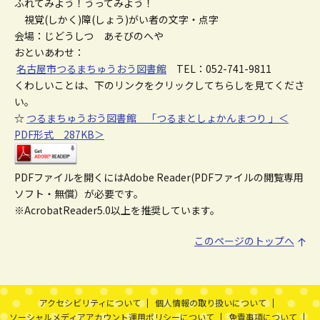
ふれてみよう！うってみよう！
視覚(しかく)障(しょう)がい者の文字・点字
会場：じどうしつ あそびのへや
おといあわせ：
名古屋市つるまちゅうおう図書館
TEL：052-741-9811
くわしいことは、下のリンクをクリックしてちらしを見てくださ
い。
☆
つるまちゅうおう図書館 「つるまとしょかんまつり 」＜
PDF形式 287KB＞
PDFファイルを開くにはAdobe Reader(PDFファイルの閲覧専用
ソフト・無償）が必要です。
※AcrobatReader5.0以上を推奨しています。
このページのトップへ
本文ここまで。
ここから共通フッターメニューです。
アクセシビリティについて
個人情報の取り扱いについて
ソーシャルメディアアカウント運用ポリシーについて
免責事項について