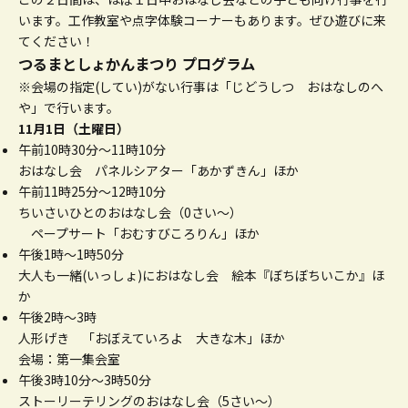
います。工作教室や点字体験コーナーもあります。ぜひ遊びに来
てください！
つるまとしょかんまつり プログラム
※会場の指定(してい)がない行事は「じどうしつ おはなしのへ
や」で行います。
11月1日（土曜日）
午前10時30分～11時10分
おはなし会 パネルシアター「あかずきん」ほか
午前11時25分～12時10分
ちいさいひとのおはなし会（0さい～）
ペープサート「おむすびころりん」ほか
午後1時～1時50分
大人も一緒(いっしょ)におはなし会 絵本『ぼちぼちいこか』ほ
か
午後2時～3時
人形げき 「おぼえていろよ 大きな木」ほか
会場：第一集会室
午後3時10分～3時50分
ストーリーテリングのおはなし会（5さい～）