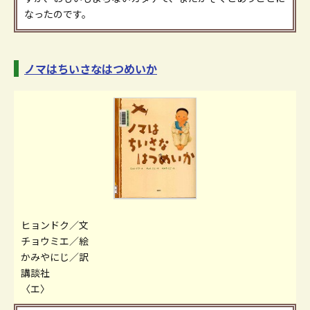
なったのです。
ノマはちいさなはつめいか
ヒョンドク／文
チョウミエ／絵
かみやにじ／訳
講談社
〈エ〉