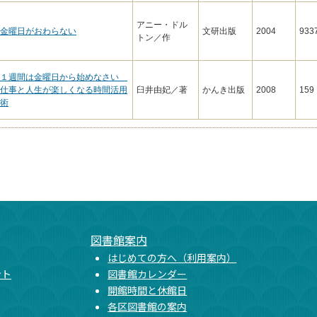
アニー・ドル
金曜日がおわらない
文研出版
2004
933
トン／作
１週間は金曜日から始めなさい
仕事と人生が楽しくなる時間活用
臼井由妃／著
かんき出版
2008
159
術
図書館案内
はじめての方へ（利用案内）
ント
図書館カレンダー
開館時間と休館日
各区図書館の案内