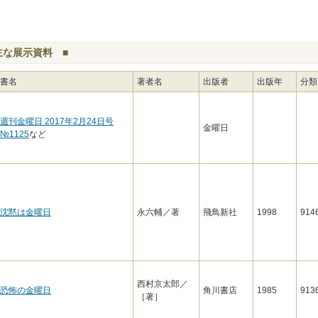
主な展示資料 ■
書名
著者名
出版者
出版年
分類
週刊金曜日 2017年2月24日号
金曜日
№1125
など
沈黙は金曜日
永六輔／著
飛鳥新社
1998
914
西村京太郎／
恐怖の金曜日
角川書店
1985
913
［著］