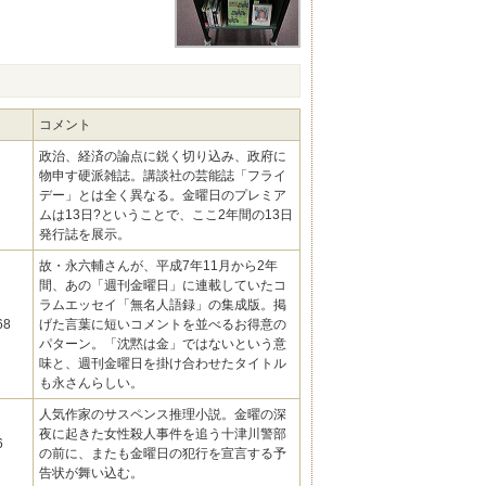
コメント
政治、経済の論点に鋭く切り込み、政府に
物申す硬派雑誌。講談社の芸能誌「フライ
デー」とは全く異なる。金曜日のプレミア
ムは13日?ということで、ここ2年間の13日
発行誌を展示。
故・永六輔さんが、平成7年11月から2年
間、あの「週刊金曜日」に連載していたコ
ラムエッセイ「無名人語録」の集成版。掲
68
げた言葉に短いコメントを並べるお得意の
パターン。「沈黙は金」ではないという意
味と、週刊金曜日を掛け合わせたタイトル
も永さんらしい。
人気作家のサスペンス推理小説。金曜の深
夜に起きた女性殺人事件を追う十津川警部
6
の前に、またも金曜日の犯行を宣言する予
告状が舞い込む。