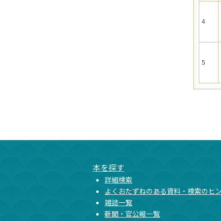
4
5
本文ここまで
ここから共通フッターメニューです。
本を探す
詳細検索
よくおたずねのある資料・検索のヒ
雑誌一覧
新聞・官公報一覧