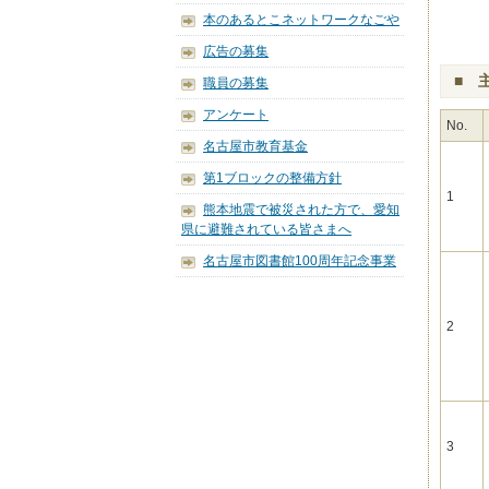
本のあるとこネットワークなごや
広告の募集
■ 
職員の募集
アンケート
No.
名古屋市教育基金
第1ブロックの整備方針
1
熊本地震で被災された方で、愛知
県に避難されている皆さまへ
名古屋市図書館100周年記念事業
2
3