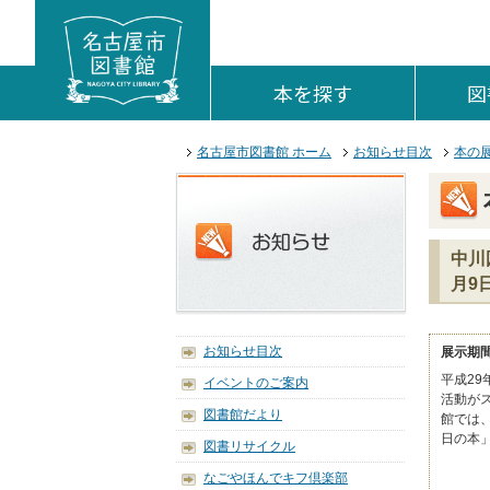
本文へジャンプする。
ページの先頭です。
ここからサイト内共通メニューです。
サイト内共通メニューをスキップする
サイト内共通メニューここまで。
本を探す
を開く。
図
ここから本文です。
名古屋市図書館 ホーム
お知らせ目次
本の
中川
月9
お知らせ目次
展示期間
平成2
イベントのご案内
活動が
図書館だより
館では
日の本
図書リサイクル
なごやほんでキフ倶楽部