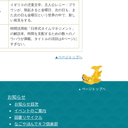
イギリスの児童文学。主人公レニー・ブラ
ウンが、朝起きると金曜日、次の日も、ま
7
た次の日も金曜日という世界の中で、新し
い発見をする。
時間活用術「臼井式タイムマネジメント」
の解説本。時間を支配するための数々のノ
ウハウが満載。タイトルの項目は4ページに
すぎない。
▲ページトップへ
ページトップへ
お知らせ
お知らせ目次
イベントのご案内
図書リサイクル
なごやほんでキフ倶楽部