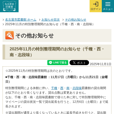
本文へジャンプする。
ページの先頭です。
ここからサイト内共通メニューです。
サイト内共通メニューをスキップする
サイト内共通メニューここまで。
メニュー
ログイン
メ
ログインを開
ここから本文です。
名古屋市図書館 ホーム
お知らせ目次
その他お知らせ
2025年11月の特別整理期間のお知らせ（千種・西・南・志段味）
その他お知らせ
2025年11月の特別整理期間のお知らせ（千種・西・
南・志段味）
2025年11月1日
☆2025年11月の特別整理期間は次のとおりです。
■千種・西・南・志段味図書館 ：11月17日（月曜日）から11月21日（金曜
日）
特別整理期間による休館に伴い、
千種
・
西
・
南
・
志段味
図書館の貸出期間
が以下のとおり長くなります。貸出点数は変更ありません。
なお、千種・西・南・志段味図書館で借りた本に対して特別整理期間中に
マイページの貸出状況一覧で貸出延長を行うと、12月6日（土曜日）まで延
長されます。
※貸出期間が通常より長くなっているときに延長手続きを行うと、貸出期