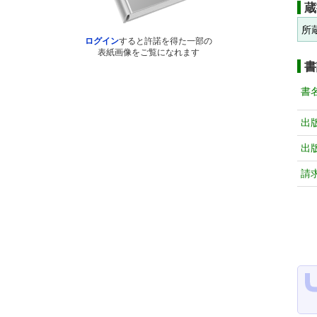
蔵
所
ログイン
すると許諾を得た一部の
表紙画像をご覧になれます
書
書
出
出
請