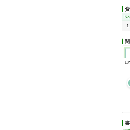
資
No
1
関
19
書