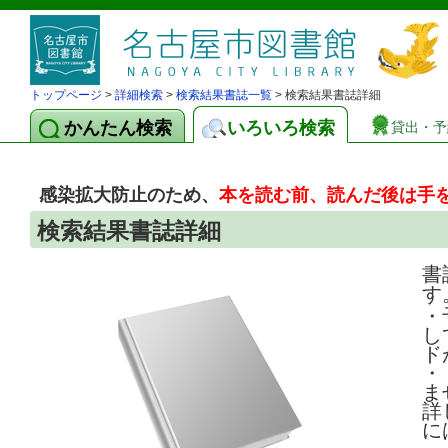
トップページ
>
詳細検索
>
検索結果書誌一覧
> 検索結果書誌詳細
かんたん検索
いろいろ検索
貸出・予
感染拡大防止のため、
本を読む前、読んだ後は手
検索結果書誌詳細
書
す
・
し
ド
・
ま
詳
に