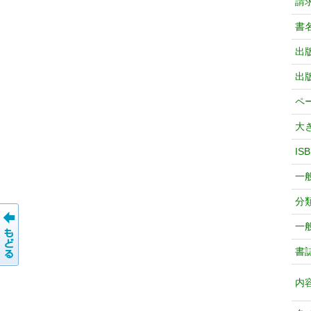
請
書
出
出
ペ
大
IS
一
分
一
書
内