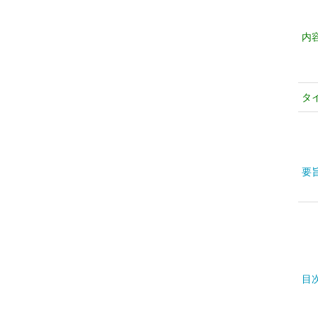
内
タ
要
目