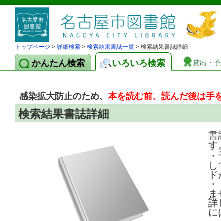
トップページ
>
詳細検索
>
検索結果書誌一覧
> 検索結果書誌詳細
かんたん検索
いろいろ検索
貸出・予
感染拡大防止のため、
本を読む前、読んだ後は手
検索結果書誌詳細
書
す
・
し
ド
・
ま
詳
に