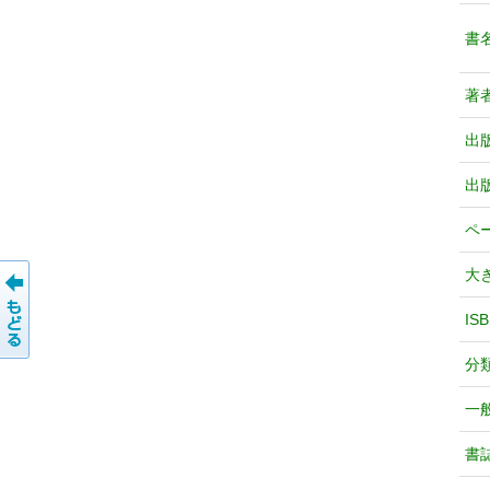
書
著
出
出
ペ
大
IS
分
一
書