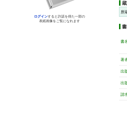
蔵
所
ログイン
すると許諾を得た一部の
表紙画像をご覧になれます
書
書
著
出
出
請