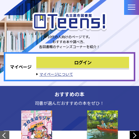
本文へジャンプする。
ページの先頭です。
メ
ここから本文です。
10代の人向けのページです。
おすすめ本や調べ方、
各図書館のティーンズコーナーを紹介！
ログイン
マイページ
マイページについて
おすすめの本
司書が選んだおすすめの本をぜひ！
前へ