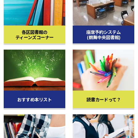
各区図書館の
座席予約システム
を開く。
を開く。
ティーンズコーナー
(鶴舞中央図書館)
おすすめ本リスト
読書カードって？
を開く。
を開く。