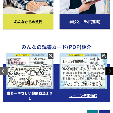
みんなからの質問
学校とコラボ(連携)
を開く。
を開く。
みんなの読書カード(POP)紹介
前へ
世界一やさしい超勉強法１０
レーエンデ国物語
１