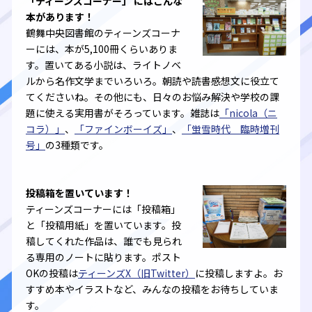
「ティーンズコーナー」 にはこんな
本があります！
鶴舞中央図書館のティーンズコーナ
ーには、本が5,100冊くらいありま
す。置いてある小説は、ライトノベ
ルから名作文学までいろいろ。朝読や読書感想文に役立て
てくださいね。その他にも、日々のお悩み解決や学校の課
題に使える実用書がそろっています。雑誌は
「nicola（ニ
コラ）」
、
「ファインボーイズ」
、
「蛍雪時代 臨時増刊
号」
の3種類です。
投稿箱を置いています！
ティーンズコーナーには「投稿箱」
と「投稿用紙」を置いています。投
稿してくれた作品は、誰でも見られ
る専用のノートに貼ります。ポスト
OKの投稿は
ティーンズX（旧Twitter）
に投稿しますよ。
お
すすめ本やイラストなど、みんなの投稿をお待ちしていま
す。