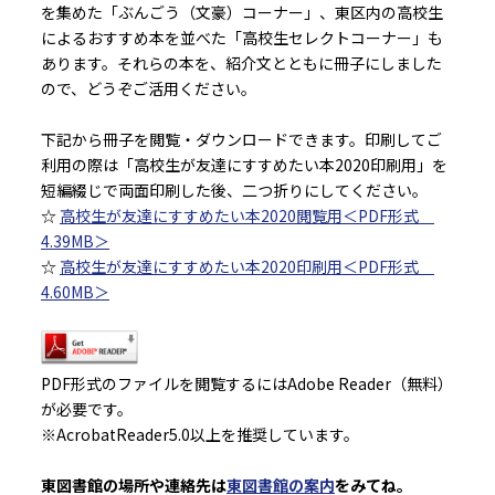
を集めた「ぶんごう（文豪）コーナー」、東区内の高校生
によるおすすめ本を並べた「高校生セレクトコーナー」も
あります。それらの本を、紹介文とともに冊子にしました
ので、どうぞご活用ください。
下記から冊子を閲覧・ダウンロードできます。印刷してご
利用の際は「高校生が友達にすすめたい本2020印刷用」を
短編綴じで両面印刷した後、二つ折りにしてください。
☆
高校生が友達にすすめたい本2020閲覧用＜PDF形式
4.39MB＞
☆
高校生が友達にすすめたい本2020印刷用＜PDF形式
4.60MB＞
PDF形式のファイルを閲覧するにはAdobe Reader（無料）
が必要です。
※AcrobatReader5.0以上を推奨しています。
東図書館の場所や連絡先は
東図書館の案内
をみてね。