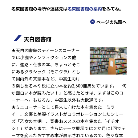
名東図書館の場所や連絡先は
名東図書館の案内
をみてね。
ページの先頭へ
天白図書館
★天白図書館のティーンズコーナー
では小説やノンフィクションの他
に、進路・仕事の本、ちょっとそこ
にあるクラシック（そこクラ）とし
て国内外の文豪本など、中高生向け
の楽しめる本や役に立つ本を約2,500冊集めています。
「何
か面白い本が読みたい！」と感じたときは、まずはこのコ
ーナーへ。もちろん、中高生以外も大歓迎です。
★ミニコーナーとして将来に向けた本を集めた「ミラ
イ」、文豪と美麗イラストがコラボレーションしたシリー
ズ「乙女の本棚」、司書おススメの本を集めた「イチオ
シ！」があります。さらにテーマ展示では２か月に1回でテ
ーマを変えたおすすめ本が展示されているので、色々な本