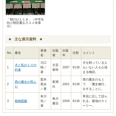
「朝のひととき」（中学生
向け朝読書おススメ本展
示）
■ 主な展示資料 ■
著者
出版
出版
No.
書名
分類
コメント
名
者
年
川口
犬を飼っている人
犬と私の１０の
文芸
1
晴／
2007
9136
もいない人も心温
約束
春秋
著
まる物語。
梨木
西の魔女のもと
西の魔女が死ん
新潮
2
香歩
2001
9136
で、「魔女修行」
だ
社
／著
をすることに。
有川
草花に託して語ら
角川
3
植物図鑑
浩／
2009
9136
れる、最強のスト
書店
著
ーリー。