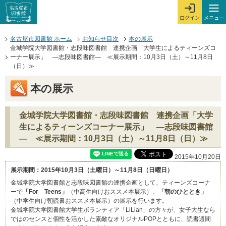
本文へジャンプする。
ページの先頭です。
ここからサイト内共通メニューです。
サイト内共通メニューをスキップする
サイト内共通メニューここまで。
メニュー
ログイン
メ
ログインを開
ここから本文です。
名古屋市図書館 ホーム
お知らせ目次
本の展示
金城学院大学図書館・志段味図書館 連携企画「大学生によるティーンズコ
ーナー展示」 ―志段味図書館― ≪展示期間：10月3日（土）～11月8日
（日）≫
本の展示
金城学院大学図書館・志段味図書館 連携企画「大学
生によるティーンズコーナー展示」 ―志段味図書館
― ≪展示期間：10月3日（土）～11月8日（日）≫
2015年10月20日
展示期間：2015年10月3日（土曜日）～11月8日（日曜日）
金城学院大学図書館と志段味図書館の連携企画として、ティーンズコーナ
ーで
「For Teens」
（中高生向けおススメ本展示）、
「朝のひととき」
（中学生向け朝読書おススメ本展示）の展示を行います。
金城学院大学図書館大学生ボランティア「LiLian」の方々が、女子大生なら
ではのセンスと個性を活かした素敵なオリジナルPOPとともに、読書週間