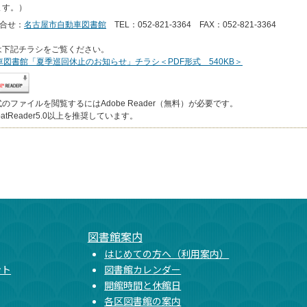
ます。）
合せ：
名古屋市自動車図書館
TEL：052-821-3364 FAX：052-821-3364
は下記チラシをご覧ください。
車図書館「夏季巡回休止のお知らせ」チラシ＜PDF形式 540KB＞
式のファイルを閲覧するにはAdobe Reader（無料）が必要です。
obatReader5.0以上を推奨しています。
図書館案内
はじめての方へ（利用案内）
ント
図書館カレンダー
開館時間と休館日
各区図書館の案内