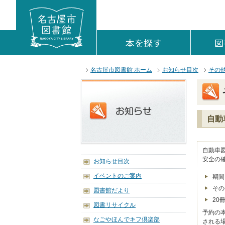
本文へジャンプする。
ページの先頭です。
ここからサイト内共通メニューです。
サイト内共通メニューをスキップする
サイト内共通メニューここまで。
本を探す
を開く。
図
ここから本文です。
名古屋市図書館 ホーム
お知らせ目次
その
自動
自動車
安全の
お知らせ目次
イベントのご案内
期間
その
図書館だより
20
図書リサイクル
予約の
なごやほんでキフ倶楽部
される