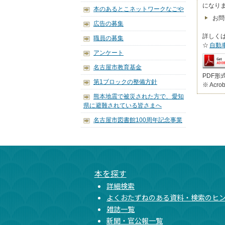
になり
本のあるとこネットワークなごや
お問
広告の募集
詳しく
職員の募集
☆
自動
アンケート
名古屋市教育基金
PDF形
第1ブロックの整備方針
※ Acr
熊本地震で被災された方で、愛知
県に避難されている皆さまへ
名古屋市図書館100周年記念事業
本文ここまで
ここから共通フッターメニューです。
本を探す
詳細検索
よくおたずねのある資料・検索のヒ
雑誌一覧
新聞・官公報一覧