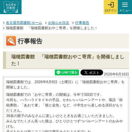
本文へジャンプする。
ページの先頭です。
ここからサイト内共通メニューです。
サイト内共通メニューをスキップする
サイト内共通メニューここまで。
メニュー
ログイン
メ
ログインを開
ここから本文です。
名古屋市図書館 ホーム
お知らせ目次
行事報告
瑞穂図書館 「瑞穂図書館おやこ寄席」を開催しました！
行事報告
瑞穂図書館 「瑞穂図書館おやこ寄席」を開催しまし
た！
2026年6月16日
瑞穂図書館では、2026年6月6日（土曜日）に「瑞穂図書館おやこ寄席」を
開催しました。
瑞穂図書館での「おやこ寄席」の開催は、今年で3回目です。
今回も、ハラハラドキドキの手品、かわいいバルーンアートや、落語「鉄
砲勇助」「あわて者」「猫と金魚」など、小学生から楽しめる演目がもり
だくさん。
38名の親子のみなさんに楽しいひとときをお過ごしいただきました。
みんなでたくさん笑った後は、ひとりひとつずつバルーンアートのおみや
げも。
子どもたちは皆ニコニコ顔で満足そうなようすでした。