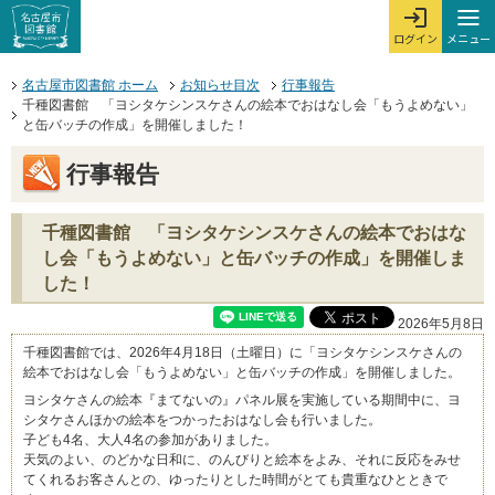
本文へジャンプする。
ページの先頭です。
ここからサイト内共通メニューです。
サイト内共通メニューをスキップする
サイト内共通メニューここまで。
メニュー
ログイン
メ
ログインを開
ここから本文です。
名古屋市図書館 ホーム
お知らせ目次
行事報告
千種図書館 「ヨシタケシンスケさんの絵本でおはなし会「もうよめない」
と缶バッチの作成」を開催しました！
行事報告
千種図書館 「ヨシタケシンスケさんの絵本でおはな
し会「もうよめない」と缶バッチの作成」を開催しま
した！
2026年5月8日
千種図書館では、2026年4月18日（土曜日）に「ヨシタケシンスケさんの
絵本でおはなし会「もうよめない」と缶バッチの作成」を開催しました。
ヨシタケさんの絵本『まてないの』パネル展を実施している期間中に、ヨ
シタケさんほかの絵本をつかったおはなし会も行いました。
子ども4名、大人4名の参加がありました。
天気のよい、のどかな日和に、のんびりと絵本をよみ、それに反応をみせ
てくれるお客さんとの、ゆったりとした時間がとても貴重なひとときで