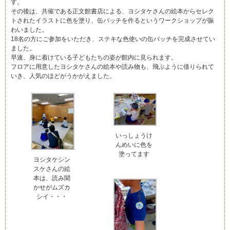
す。
その後は、共催である正文館書店による、ヨシタケさんの絵本からセレク
トされたイラストに色を塗り、缶バッチを作るというワークショップが賑
わいました。
18名の方にご参加をいただき、ステキな色使いの缶バッチを完成させてい
ました。
早速、身に着けている子どもたちの姿が館内に見られます。
フロアに用意したヨシタケさんの絵本や読み物も、飛ぶように借りられて
いき、人気のほどがうかがえました。
いっしょうけ
んめいに色を
塗ってます
ヨシタケシン
スケさんの絵
本は、読み聞
かせがムズカ
シイ・・・