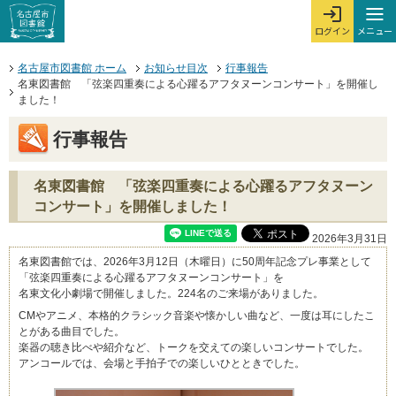
本文へジャンプする。
ページの先頭です。
ここからサイト内共通メニューです。
サイト内共通メニューをスキップする
サイト内共通メニューここまで。
メニュー
ログイン
メ
ログインを開
ここから本文です。
名古屋市図書館 ホーム
お知らせ目次
行事報告
名東図書館 「弦楽四重奏による心躍るアフタヌーンコンサート」を開催し
ました！
行事報告
名東図書館 「弦楽四重奏による心躍るアフタヌーン
コンサート」を開催しました！
2026年3月31日
名東図書館では、2026年3月12日（木曜日）に50周年記念プレ事業として
「弦楽四重奏による心躍るアフタヌーンコンサート」を
名東文化小劇場で開催しました。224名のご来場がありました。
CMやアニメ、本格的クラシック音楽や懐かしい曲など、一度は耳にしたこ
とがある曲目でした。
楽器の聴き比べや紹介など、トークを交えての楽しいコンサートでした。
アンコールでは、会場と手拍子での楽しいひとときでした。