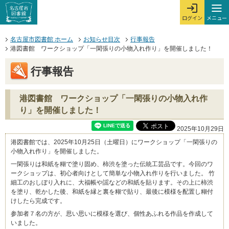
本文へジャンプする。
ページの先頭です。
ここからサイト内共通メニューです。
サイト内共通メニューをスキップする
サイト内共通メニューここまで。
メニュー
ログイン
メ
ログインを開
ここから本文です。
名古屋市図書館 ホーム
お知らせ目次
行事報告
港図書館 ワークショップ「一閑張りの小物入れ作り」を開催しました！
行事報告
港図書館 ワークショップ「一閑張りの小物入れ作
り」を開催しました！
2025年10月29日
港図書館では、2025年10月25日（土曜日）にワークショップ「一閑張りの
小物入れ作り」を開催しました。
一閑張りは和紙を糊で塗り固め、柿渋を塗った伝統工芸品です。今回のワ
ークショップは、初心者向けとして簡単な小物入れ作りを行いました。 竹
細工のおしぼり入れに、大福帳や謡などの和紙を貼ります。その上に柿渋
を塗り、乾かした後、和紙を縁と裏を糊で貼り、最後に模様を配置し糊付
けしたら完成です。
参加者７名の方が、思い思いに模様を選び、個性あふれる作品を作成して
いました。