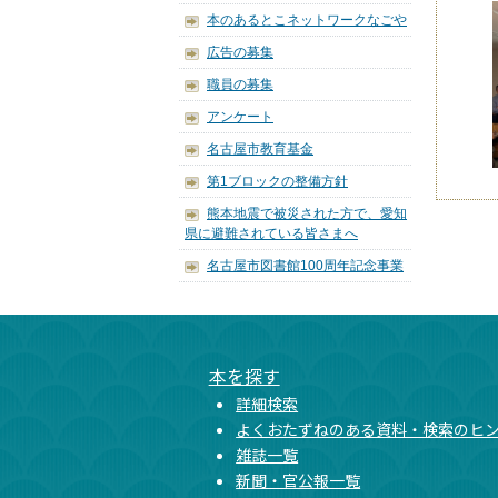
本のあるとこネットワークなごや
広告の募集
職員の募集
アンケート
名古屋市教育基金
第1ブロックの整備方針
熊本地震で被災された方で、愛知
県に避難されている皆さまへ
名古屋市図書館100周年記念事業
本文ここまで
ここから共通フッターメニューです。
本を探す
詳細検索
よくおたずねのある資料・検索のヒ
雑誌一覧
新聞・官公報一覧