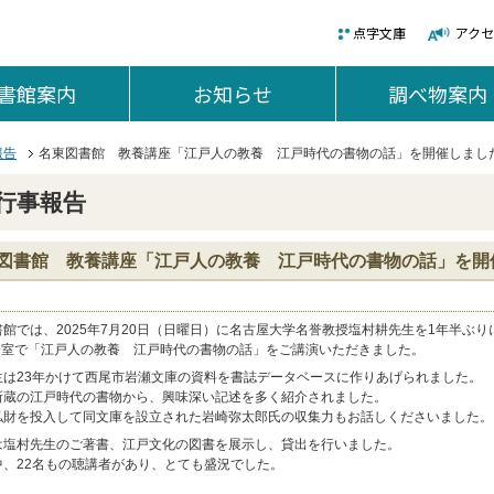
点字文庫
アク
書館案内
を開く。
お知らせ
を開く。
調べ物案内
報告
名東図書館 教養講座「江戸人の教養 江戸時代の書物の話」を開催しまし
行事報告
図書館 教養講座「江戸人の教養 江戸時代の書物の話」を開
館では、2025年7月20日（日曜日）に名古屋大学名誉教授塩村耕先生を1年半ぶ
集会室で「江戸人の教養 江戸時代の書物の話」をご講演いただきました。
生は23年かけて西尾市岩瀬文庫の資料を書誌データベースに作りあげられました。
所蔵の江戸時代の書物から、興味深い記述を多く紹介されました。
私財を投入して同文庫を設立された岩崎弥太郎氏の収集力もお話しくださいました。
は塩村先生のご著書、江戸文化の図書を展示し、貸出を行いました。
中、22名もの聴講者があり、とても盛況でした。