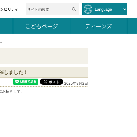
セシビリティ
を開く。
こどもページ
を開く。
ティーンズ
を開く。
た！
催しました！
2025年8月2日
りにお招きして、