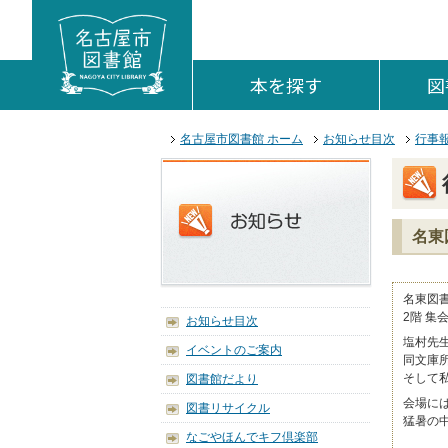
本文へジャンプする。
ページの先頭です。
ここからサイト内共通メニューです。
サイト内共通メニューをスキップする
サイト内共通メニューここまで。
本を探す
を開く。
図
ここから本文です。
名古屋市図書館 ホーム
お知らせ目次
行事
名東
名東図書
2階 
お知らせ目次
塩村先
イベントのご案内
同文庫
そして
図書館だより
会場に
図書リサイクル
猛暑の
なごやほんでキフ倶楽部