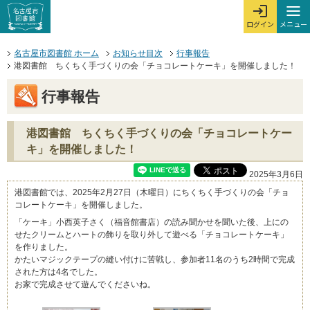
本文へジャンプする。
ページの先頭です。
ここからサイト内共通メニューです。
サイト内共通メニューをスキップする
サイト内共通メニューここまで。
メニュー
ログイン
メ
ログインを開
ここから本文です。
名古屋市図書館 ホーム
お知らせ目次
行事報告
港図書館 ちくちく手づくりの会「チョコレートケーキ」を開催しました！
行事報告
港図書館 ちくちく手づくりの会「チョコレートケー
キ」を開催しました！
2025年3月6日
港図書館では、2025年2月27日（木曜日）にちくちく手づくりの会「チョ
コレートケーキ」を開催しました。
「ケーキ」小西英子さく（福音館書店）の読み聞かせを聞いた後、上にの
せたクリームとハートの飾りを取り外して遊べる「チョコレートケーキ」
を作りました。
かたいマジックテープの縫い付けに苦戦し、参加者11名のうち2時間で完成
された方は4名でした。
お家で完成させて遊んでくださいね。