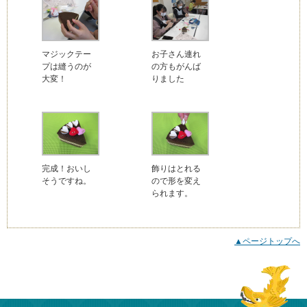
マジックテー
お子さん連れ
プは縫うのが
の方もがんば
大変！
りました
完成！おいし
飾りはとれる
そうですね。
ので形を変え
られます。
▲ページトップへ
本文ここまで
ここから共通フッターメニューです。