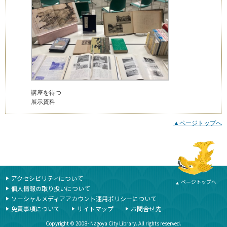
講座を待つ
展示資料
▲ページトップへ
本文ここまで
ここから共通フッターメニューです。
アクセシビリティについて
ページトップへ
個人情報の取り扱いについて
ソーシャルメディアアカウント運用ポリシーについて
免責事項について
サイトマップ
お問合せ先
Copyright © 2008- Nagoya City Library. All rights reserved.