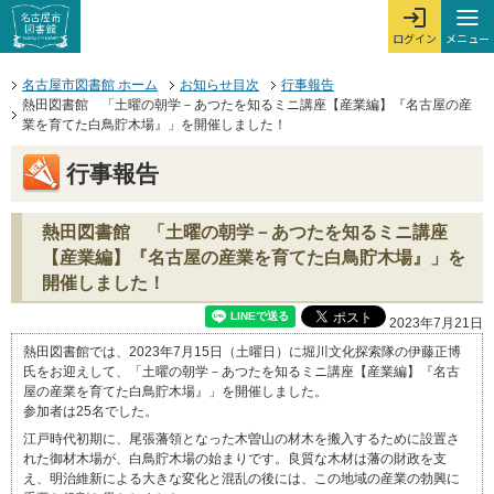
本文へジャンプする。
ページの先頭です。
ここからサイト内共通メニューです。
サイト内共通メニューをスキップする
サイト内共通メニューここまで。
メニュー
ログイン
メ
ログインを開
ここから本文です。
名古屋市図書館 ホーム
お知らせ目次
行事報告
熱田図書館 「土曜の朝学－あつたを知るミニ講座【産業編】『名古屋の産
業を育てた白鳥貯木場』」を開催しました！
行事報告
熱田図書館 「土曜の朝学－あつたを知るミニ講座
【産業編】『名古屋の産業を育てた白鳥貯木場』」を
開催しました！
2023年7月21日
熱田図書館では、2023年7月15日（土曜日）に堀川文化探索隊の伊藤正博
氏をお迎えして、「土曜の朝学－あつたを知るミニ講座【産業編】『名古
屋の産業を育てた白鳥貯木場』」を開催しました。
参加者は25名でした。
江戸時代初期に、尾張藩領となった木曽山の材木を搬入するために設置さ
れた御材木場が、白鳥貯木場の始まりです。良質な木材は藩の財政を支
え、明治維新による大きな変化と混乱の後には、この地域の産業の勃興に