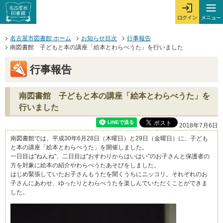
本文へジャンプする。
ページの先頭です。
ここからサイト内共通メニューです。
サイト内共通メニューをスキップする
サイト内共通メニューここまで。
メニュー
ログイン
メ
ログインを開
ここから本文です。
名古屋市図書館 ホーム
お知らせ目次
行事報告
南図書館 子どもと本の講座「絵本とわらべうた」を行いました
行事報告
南図書館 子どもと本の講座「絵本とわらべうた」を
行いました
2018年7月6日
南図書館では、平成30年6月28日（木曜日）と29日（金曜日）に、子ども
と本の講座「絵本とわらべうた」を開催しました。
一日目は"ねんね"、二日目は"おすわりからはいはい"のお子さんと保護者の
方を対象に絵本の紹介やわらべうたあそびをしました。
はじめ緊張していたお子さんもうたを聞くうちにニッコリ。それぞれのお
子さんにあわせ、ゆったりとわらべうたを楽しんでいただくことができま
した。