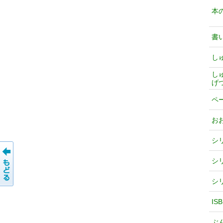
本
書
し
し
げ
ペ
お
シ
シ
シ
IS
ぶ