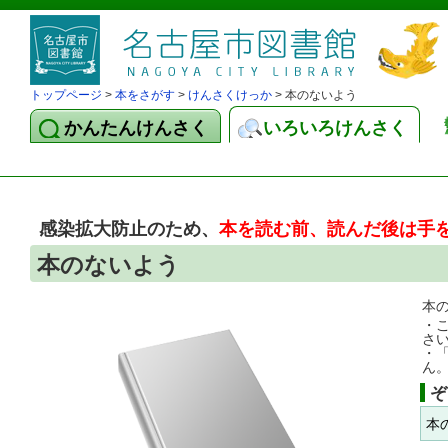
トップページ
>
本をさがす
>
けんさくけっか
> 本のないよう
かんたんけんさく
いろいろけんさく
感染拡大防止のため、
本を読む前、読んだ後は手
本のないよう
本
・
さ
・
ん
ぞ
本