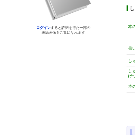
し
本
ログイン
すると許諾を得た一部の
表紙画像をご覧になれます
書
し
し
げ
本