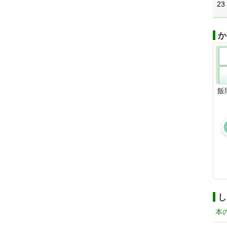
23
か
飯
し
本