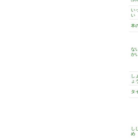
い
い
本
な
か
し
ょ
タ
し
め