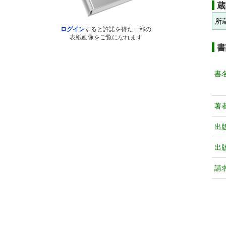
蔵
所
ログイン
すると許諾を得た一部の
表紙画像をご覧になれます
書
書
著
出
出
請