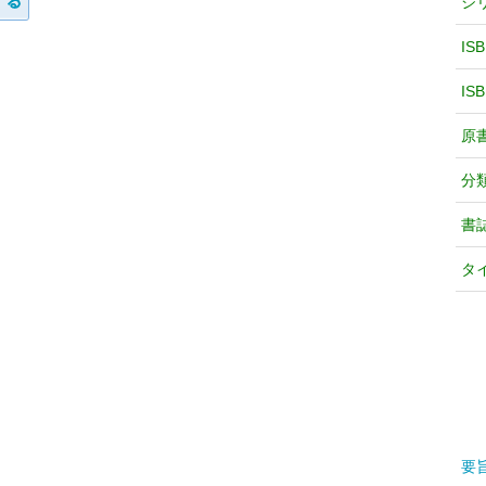
シ
IS
IS
原
分
書
タ
要