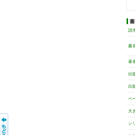
書
請
書
著
出
出
ペ
大
シ