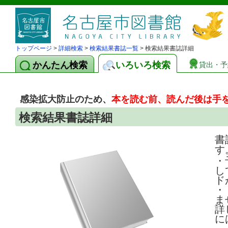
トップページ
>
詳細検索
>
検索結果書誌一覧
> 検索結果書誌詳細
かんたん検索
いろいろ検索
貸出・予
感染拡大防止のため、
本を読む前、読んだ後は手
検索結果書誌詳細
書
す
・
し
ド
・
ま
詳
に