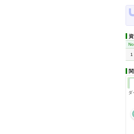
資
No
1
関
ダ