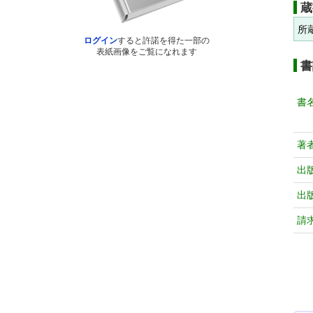
蔵
所
ログイン
すると許諾を得た一部の
表紙画像をご覧になれます
書
書
著
出
出
請