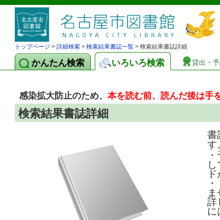
トップページ
>
詳細検索
>
検索結果書誌一覧
> 検索結果書誌詳細
かんたん検索
いろいろ検索
貸出・予
感染拡大防止のため、
本を読む前、読んだ後は手
検索結果書誌詳細
書
す
・
し
ド
・
ま
詳
に