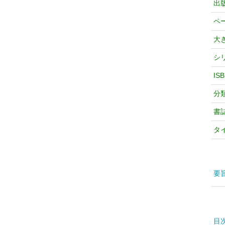
出
ペ
大
シ
IS
分
書
タ
要
目