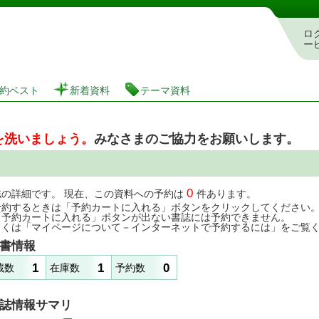
図書館 蔵書検索・予約システム
ロ
ー
約ベスト
新着資料
テーマ資料
を洗いましょう。
みなさまのご協力をお願いします。
0
誌の詳細です。 現在、この資料への予約は
件あります。
予約するときは「予約カートに入れる」ボタンをクリックしてください
「予約カートに入れる」ボタンが出ない書誌には予約できません。
しくは「マイページについて－インターネットで予約するには」をご覧
書情報
1
1
0
蔵数
在庫数
予約数
誌情報サマリ