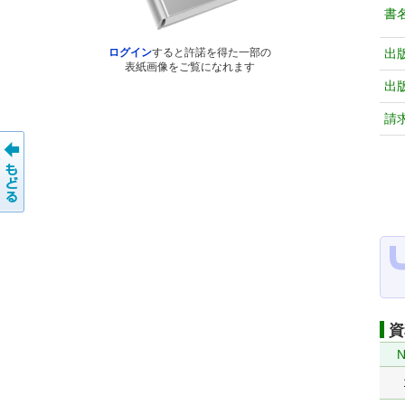
書
出
ログイン
すると許諾を得た一部の
表紙画像をご覧になれます
出
請
資
N