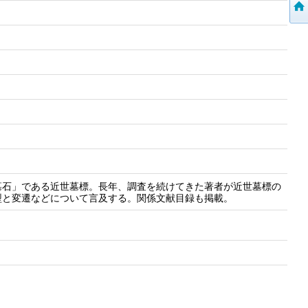
墓石」である近世墓標。長年、調査を続けてきた著者が近世墓標の
型と変遷などについて言及する。関係文献目録も掲載。