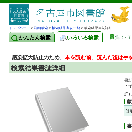
トップページ
>
詳細検索
>
検索結果書誌一覧
> 検索結果書誌詳細
かんたん検索
いろいろ検索
貸出・予
感染拡大防止のため、
本を読む前、読んだ後は手
検索結果書誌詳細
書
・
・
詳
蔵
所
書