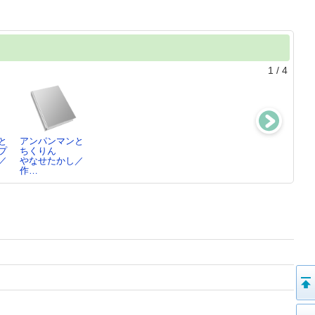
1
/
4
と
アンパンマンと
白鳥とコウモリ
かいけつゾロリ
かいけつゾロリ
プ
ちくりん
東野圭吾／著
きょうふのダン
のゾワゾワゾク
／
やなせたかし／
ジョン
ゾクよ…
作…
原ゆたか／さ
原ゆたか／さ
く・…
く・…