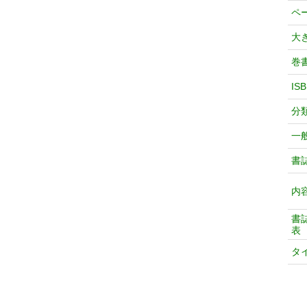
ペ
大
巻
IS
分
一
書
内
書
表
タ