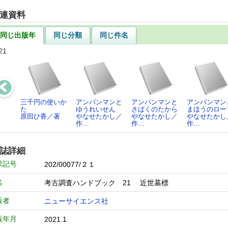
連資料
同じ出版年
同じ分類
同じ件名
21
三千円の使いか
アンパンマンと
アンパンマンと
アンパンマン
た
ゆうれいせん
さばくのたから
まほうのロー
原田ひ香／著
やなせたかし／
やなせたかし／
やなせたかし
作…
作…
作…
誌詳細
求記号
202/00077/２１
名
考古調査ハンドブック 21 近世墓標
版者
ニューサイエンス社
版年月
2021.1