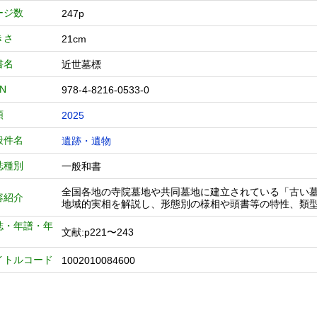
ージ数
247p
きさ
21cm
書名
近世墓標
BN
978-4-8216-0533-0
類
2025
般件名
遺跡・遺物
誌種別
一般和書
全国各地の寺院墓地や共同墓地に建立されている「古い
容紹介
地域的実相を解説し、形態別の様相や頭書等の特性、類
誌・年譜・年
文献:p221〜243
イトルコード
1002010084600