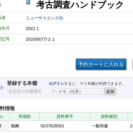
考古調査ハンドブック 
名
版者
ニューサイエンス社
版年月
2021.1
求記号
202/00077/２１
登録する本棚
ログイン
すると、マイ本棚が利用できます。
料情報
o.
所蔵館
資料番号
資料種別
1
鶴舞
0237828561
一般和書