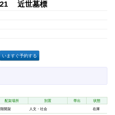
21 近世墓標
配架場所
別置
帯出
状態
２階開架
人文・社会
在庫