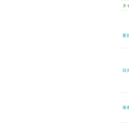
タ
要
目
著