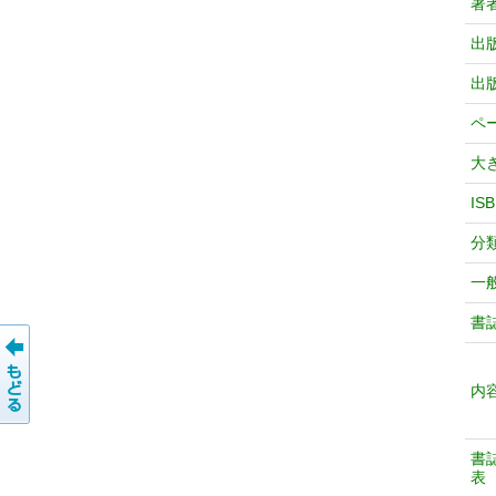
著
出
出
ペ
大
IS
分
一
書
内
書
表