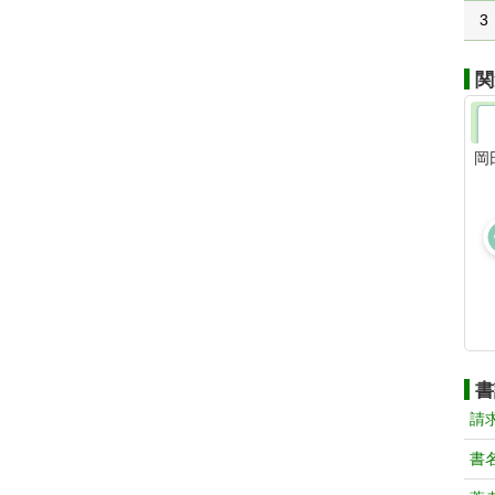
3
関
岡
書
請
書