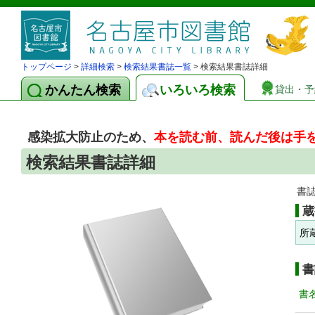
トップページ
>
詳細検索
>
検索結果書誌一覧
> 検索結果書誌詳細
かんたん検索
いろいろ検索
貸出・予
感染拡大防止のため、
本を読む前、読んだ後は手
検索結果書誌詳細
書
蔵
所
書
書