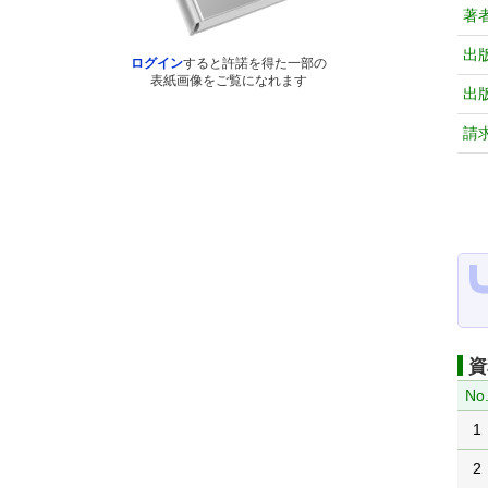
著
出
ログイン
すると許諾を得た一部の
表紙画像をご覧になれます
出
請
資
No
1
2