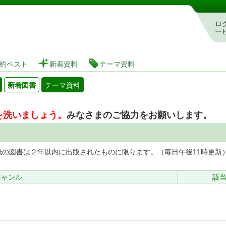
図書館 蔵書検索・予約システム
ロ
ー
約ベスト
新着資料
テーマ資料
新着図書
テーマ資料
を洗いましょう。
みなさまのご協力をお願いします。
の図書は２年以内に出版されたものに限ります。（毎日午後11時更新
ジャンル
該