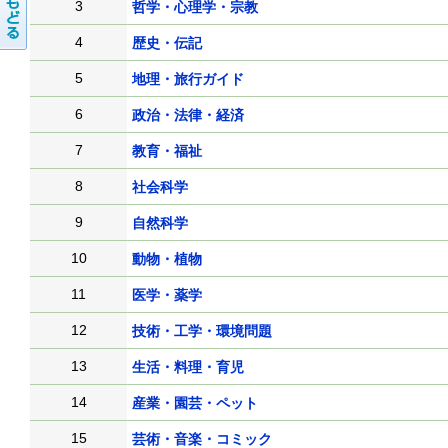
3
哲学・心理学・宗教
4
歴史・伝記
5
地理・旅行ガイド
6
政治・法律・経済
7
教育・福祉
8
社会科学
9
自然科学
10
動物・植物
11
医学・薬学
12
技術・工学・環境問題
13
生活・料理・育児
14
産業・園芸・ペット
15
芸術・音楽・コミック