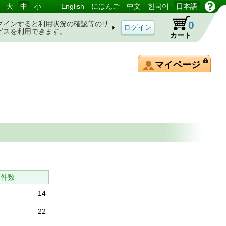
大
中
小
English
にほんご
中文
한국어
日本語
0
グインすると利用状況の確認等のサ
ビスを利用できます。
カート
マイページ
）
当件数
14
22