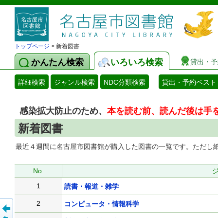
トップページ
> 新着図書
かんたん検索
いろいろ検索
貸出・予
詳細検索
ジャンル検索
NDC分類検索
貸出・予約ベスト
感染拡大防止のため、
本を読む前、読んだ後は手
新着図書
最近４週間に名古屋市図書館が購入した図書の一覧です。ただし紙
No.
1
読書・報道・雑学
2
コンピュータ・情報科学