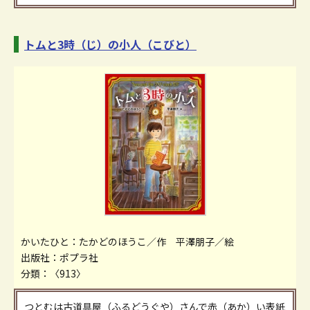
トムと3時（じ）の小人（こびと）
かいたひと：たかどのほうこ／作 平澤朋子／絵
出版社：ポプラ社
分類：〈913〉
つとむは古道具屋（ふるどうぐや）さんで赤（あか）い表紙