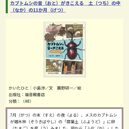
カブトムシの音（おと）がきこえる 土（つち）の中
（なか）の11か月（げつ）
かいたひと：小島渉／文 廣野研一／絵
出版社：福音館書店
分類：〈48〉
7月（がつ）の末（すえ）の夜（よる）、メスのカブトムシ
が雑木林（ぞうきばやし）の「腐葉土（ふようど）」に卵
（たまご）を産（う）みました。卵から「ふ化（か）」した