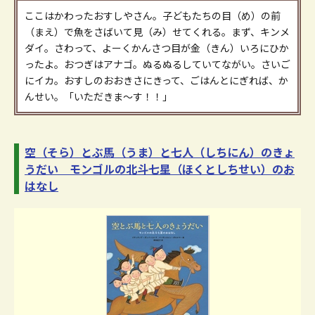
ここはかわったおすしやさん。子どもたちの目（め）の前
（まえ）で魚をさばいて見（み）せてくれる。まず、キンメ
ダイ。さわって、よーくかんさつ目が金（きん）いろにひか
ったよ。おつぎはアナゴ。ぬるぬるしていてながい。さいご
にイカ。おすしのおおきさにきって、ごはんとにぎれば、か
んせい。「いただきま～す！！」
空（そら）とぶ馬（うま）と七人（しちにん）のきょ
うだい モンゴルの北斗七星（ほくとしちせい）のお
はなし