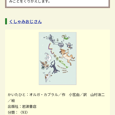
みごとをくりかえします。
くしゃみおじさん
かいたひと：オルガ・カブラル／作 小宮由／訳 山村浩二
／絵
出版社：岩波書店
分類：〈93〉