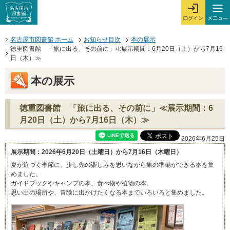
本文へジャンプする。
ページの先頭です。
ここからサイト内共通メニューです。
サイト内共通メニューをスキップする
サイト内共通メニューここまで。
メニュー
ログイン
メ
ログインを開
ここから本文です。
名古屋市図書館 ホーム
お知らせ目次
本の展示
徳重図書館 「旅に出る、その前に」≪展示期間：6月20日（土）から7月16
日（木）≫
本の展示
徳重図書館 「旅に出る、その前に」≪展示期間：6
月20日（土）から7月16日（木）≫
2026年6月25日
展示期間：2026年6月20日（土曜日）から7月16日（木曜日）
夏が近づく季節に、少し先の楽しみを思いながら旅の準備ができる本を集
めました。
ガイドブックやキャンプの本、食べ物や植物の本。
思い出の場所や、冒険に出かけたくなる本までいろいろと集めました。