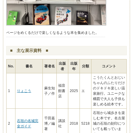
ページをめくるだけで楽しくなるような本を集めました。
■ 主な展示資料 ■
出版
出版
No.
書名
著者名
分類
コメント
者
年
こうたくんとおじい
ちゃんのふたりだけ
福音
麻生知
のドキドキ楽しい温
1
りょこう
館書
2025
エ
子／作
泉旅行。ユニークな
店
構図で大人も子供も
楽しめる絵本です。
石垣から城歩きを楽
千田嘉
しむ本です。名古屋
石垣の名城完
講談
2
博／編
2018
5218
城の石垣の刻印につ
全ガイド
社
著
いても載っていま