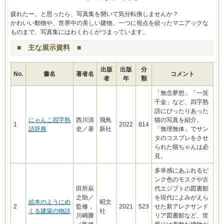
疲れたー。と思ったら、写真集を開いて気分転換しませんか？
かわいい動物や、世界中の美しい建物、一つに視点を絞ったマニアックな
ものまで、写真集にはわくわくがつまっています。
■ 主な展示資料 ■
出版
出版
分
No.
書名
著者名
コメント
者
年
類
「無念夢想」「一笑
千金」など、四字熟
語にぴったりあった
にゃんこ四字熟
西川清
飛鳥
猫の写真を紹介。
1
2022
814
語辞典
史／著
新社
「無理無体」でサン
タのコスプレをさせ
られた猫ちゃんは必
見。
多幸感にあふれるピ
ンク色のモスクや古
田所辰
代エジプトの図書館
之助／
を現代によみがえら
絵本のようにめ
昭文
2
監修，
2021
523
せた新アレクサンド
くる建築の物語
社
川嶋勝
リア図書館など、世