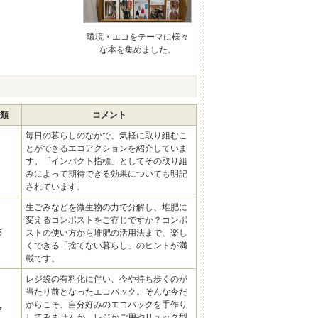
環境・エコをテーマに様々
な本を集めました。
類
コメント
毎日の暮らしのなかで、気軽に取り組むこ
とができるエコアクションを紹介していま
す。「インパクト指標」としてその取り組
みによって期待できる効果についても明記
されています。
生ごみなどを微生物の力で分解し、堆肥に
変えるコンポストをご存じですか？コンポ
5
ストの使い方から堆肥の活用法まで、楽し
くできる「捨てない暮らし」のヒントが満
載です。
レジ袋の有料化に伴い、今や持ち歩くのが
当たり前となったエコバック。そんな今だ
からこそ、自分好みのエコバックを手作り
7
してみませんか。レジかご用やリュック型