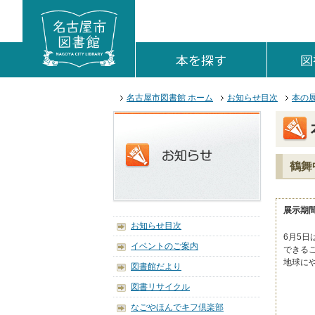
本文へジャンプする。
ページの先頭です。
ここからサイト内共通メニューです。
サイト内共通メニューをスキップする
サイト内共通メニューここまで。
本を探す
を開く。
図
ここから本文です。
名古屋市図書館 ホーム
お知らせ目次
本の
鶴舞
展示期間
お知らせ目次
6月5
イベントのご案内
できる
地球に
図書館だより
図書リサイクル
なごやほんでキフ倶楽部