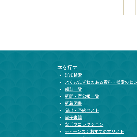
本文ここまで
ここから共通フッターメニューです。
本を探す
詳細検索
よくおたずねのある資料・検索のヒ
雑誌一覧
新聞・官公報一覧
新着図書
貸出・予約ベスト
電子書籍
なごやコレクション
ティーンズ：おすすめ本リスト