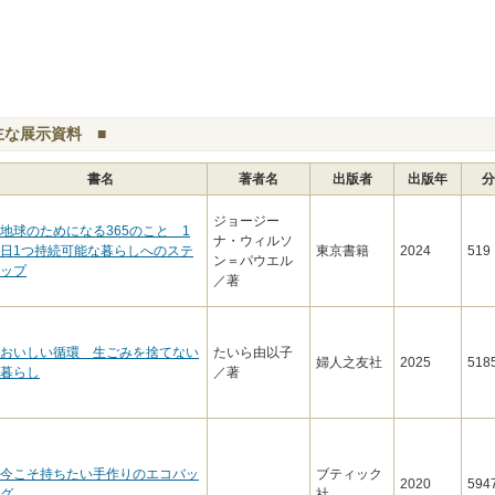
主な展示資料 ■
書名
著者名
出版者
出版年
分
ジョージー
地球のためになる365のこと 1
ナ・ウィルソ
日1つ持続可能な暮らしへのステ
東京書籍
2024
519
ン＝パウエル
ップ
／著
おいしい循環 生ごみを捨てない
たいら由以子
婦人之友社
2025
518
暮らし
／著
今こそ持ちたい手作りのエコバッ
ブティック
2020
594
グ
社