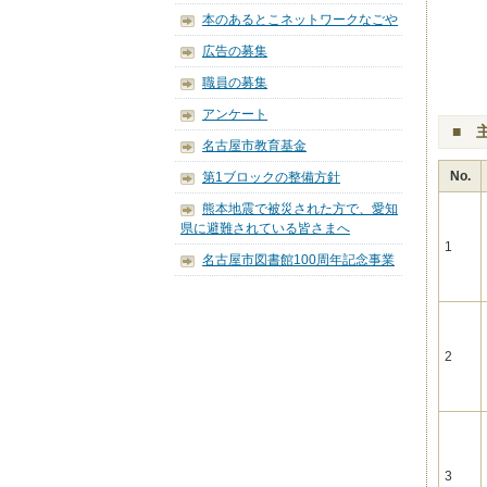
本のあるとこネットワークなごや
広告の募集
職員の募集
アンケート
■ 
名古屋市教育基金
No.
第1ブロックの整備方針
熊本地震で被災された方で、愛知
県に避難されている皆さまへ
1
名古屋市図書館100周年記念事業
2
3