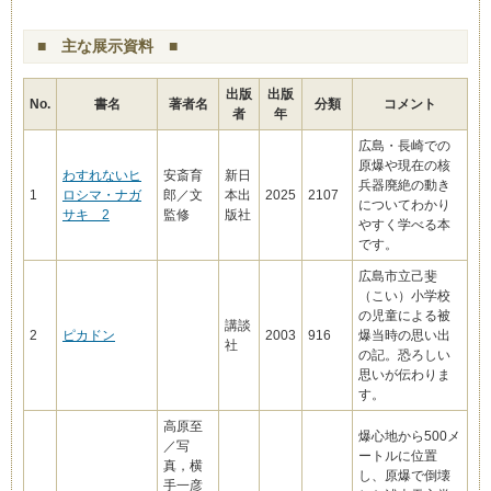
■ 主な展示資料 ■
出版
出版
No.
書名
著者名
分類
コメント
者
年
広島・長崎での
原爆や現在の核
わすれないヒ
安斎育
新日
兵器廃絶の動き
1
ロシマ・ナガ
郎／文
本出
2025
2107
についてわかり
サキ 2
監修
版社
やすく学べる本
です。
広島市立己斐
（こい）小学校
の児童による被
講談
2
ピカドン
2003
916
爆当時の思い出
社
の記。恐ろしい
思いが伝わりま
す。
高原至
爆心地から500メ
／写
ートルに位置
真，横
し、原爆で倒壊
手一彦