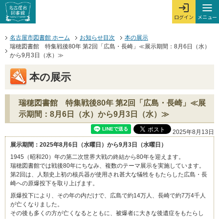
本文へジャンプする。
ページの先頭です。
ここからサイト内共通メニューです。
サイト内共通メニューをスキップする
サイト内共通メニューここまで。
メニュー
ログイン
メ
ログインを開
ここから本文です。
名古屋市図書館 ホーム
お知らせ目次
本の展示
瑞穂図書館 特集戦後80年 第2回「広島・長崎」≪展示期間：8月6日（水）
から9月3日（水）≫
本の展示
瑞穂図書館 特集戦後80年 第2回「広島・長崎」≪展
示期間：8月6日（水）から9月3日（水）≫
2025年8月13日
展示期間：2025年8月6日（水曜日）から9月3日（水曜日）
1945（昭和20）年の第二次世界大戦の終結から80年を迎えます。
瑞穂図書館では戦後80年にちなみ、複数のテーマ展示を実施しています。
第2回は、人類史上初の核兵器が使用され甚大な犠牲をもたらした広島・長
崎への原爆投下を取り上げます。
原爆投下により、その年の内だけで、広島で約14万人、長崎で約7万4千人
が亡くなりました。
その後も多くの方が亡くなるとともに、被爆者に大きな後遺症をもたらし