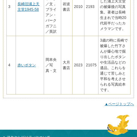
した浦上天主堂
長崎旧浦上天
／文，
岩波
3
2010
2193
の被爆後の写真
主堂1945-58
ブライ
書店
集。著者は長崎
アン・
生まれで当時20
バーク
代前半だったカ
ガフニ
メラマンです。
／英訳
3歳の時に長崎で
被爆した竹下さ
んが爆心地で掘
り出したボタン
岡本央
大月
や生活品などの
4
赤いボタン
／写
2023
21075
書店
遺品。これらを
真・文
通じて苦しみと
平和を考えさせ
られる写真絵本
です。
▲ページトップへ
本文ここまで
ここから共通フッターメニューです。