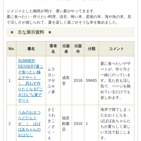
ジメジメとした梅雨が明け、暑い夏がやってきます。
夏に食べたい・作りたい料理、浴衣、怖い本、星座の本、海や魚の本。見
て涼しさが感じられて、夏を楽しく過ごせそうな本を集めました。
■ 主な展示資料 ■
著者
出版
出版
No.
書名
分類
コメント
名
者
年
SUMMER
夏に食べたいデザ
DESSERT夏こ
ムラ
ートが、作り方と
そ食べたい極
ヨシ
一緒にのっていま
上デザート
成美
1
マサ
2018
59665
す。見た目も涼し
｜ 思わず作
堂
ユキ
気で、ページを眺
りたくなる!"ご
／著
めているだけでも
きげん"な夏デ
楽しめます。
ザート
さと
海岸で寝てしまっ
うみのおまつ
うわ
たおおくじらを、
りどどんと
福音
きこ
ばばばあちゃんた
2
せ ｜ ばば
館書
2010
ｴ
／さ
ちが夏らしく楽し
ばあちゃんの
店
く・
い方法で起こしま
おはなし
え
す。