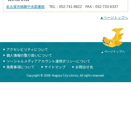
名古屋市鶴舞中央図書館
TEL：052-741-9822 FAX：052-733-6337
▲ページトップへ
本文ここまで
ここから共通フッターメニューです。
アクセシビリティについて
ページトップへ
個人情報の取り扱いについて
ソーシャルメディアアカウント運用ポリシーについて
免責事項について
サイトマップ
お問合せ先
Copyright © 2008- Nagoya City Library. All rights reserved.
共通フッターメニューここまで。