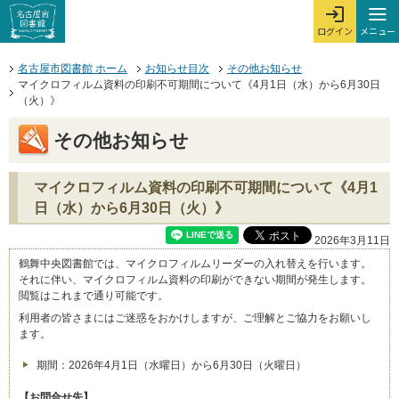
本文へジャンプする。
ページの先頭です。
ここからサイト内共通メニューです。
サイト内共通メニューをスキップする
サイト内共通メニューここまで。
メニュー
ログイン
メ
ログインを開
ここから本文です。
名古屋市図書館 ホーム
お知らせ目次
その他お知らせ
マイクロフィルム資料の印刷不可期間について《4月1日（水）から6月30日
（火）》
その他お知らせ
マイクロフィルム資料の印刷不可期間について《4月1
日（水）から6月30日（火）》
2026年3月11日
鶴舞中央図書館では、マイクロフィルムリーダーの入れ替えを行います。
それに伴い、マイクロフィルム資料の印刷ができない期間が発生します。
閲覧はこれまで通り可能です。
利用者の皆さまにはご迷惑をおかけしますが、ご理解とご協力をお願いし
ます。
期間：2026年4月1日（水曜日）から6月30日（火曜日）
【お問合せ先】