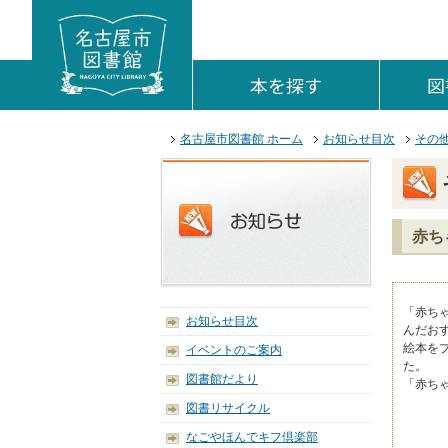
本文へジャンプする。
ページの先頭です。
ここからサイト内共通メニューです。
サイト内共通メニューをスキップする
サイト内共通メニューここまで。
本を探す
を開く。
図
ここから本文です。
名古屋市図書館 ホーム
お知らせ目次
その
赤ち
「赤ち
お知らせ目次
んだお
絵本を
イベントのご案内
た。
図書館だより
「赤ち
図書リサイクル
なごやほんでキフ倶楽部