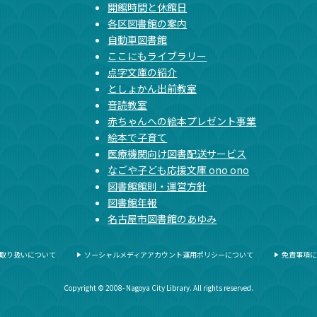
開館時間と休館日
各区図書館の案内
自動車図書館
ここにもライブラリー
点字文庫の紹介
としょかん出前教室
音読教室
赤ちゃんへの絵本プレゼント事業
絵本で子育て
医療機関向け図書配送サービス
なごや子ども応援文庫 ono ono
図書館館則・運営方針
図書館年報
名古屋市図書館のあゆみ
取り扱いについて
ソーシャルメディアアカウント運用ポリシーについて
免責事項に
Copyright © 2008- Nagoya City Library. All rights reserved.