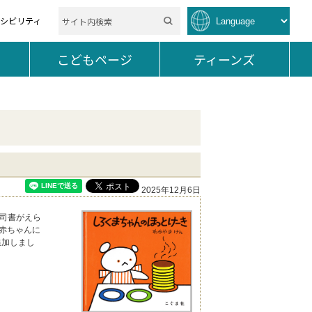
セシビリティ
を開く。
こどもページ
を開く。
ティーンズ
を開く。
2025年12月6日
司書がえら
の赤ちゃんに
追加しまし