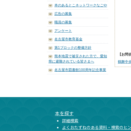
本のあるとこネットワークなごや
広告の募集
職員の募集
アンケート
名古屋市教育基金
第1ブロックの整備方針
【お問
熊本地震で被災された方で、愛知
県に避難されている皆さまへ
鶴舞中
名古屋市図書館100周年記念事業
本文ここまで
ここから共通フッターメニューです。
本を探す
詳細検索
よくおたずねのある資料・検索のヒ