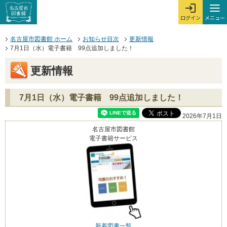
本文へジャンプする。
ページの先頭です。
ここからサイト内共通メニューです。
サイト内共通メニューをスキップする
サイト内共通メニューここまで。
メニュー
ログイン
メ
ログインを開
ここから本文です。
名古屋市図書館 ホーム
お知らせ目次
更新情報
7月1日（水）電子書籍 99点追加しました！
更新情報
7月1日（水）電子書籍 99点追加しました！
2026年7月1日
名古屋市図書館
電子書籍サービス
新着図書一覧