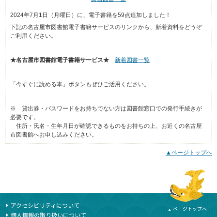
2024年7月1日（月曜日）に、電子書籍を59点追加しました！
下記の名古屋市図書館電子書籍サービスのリンクから、新着資料をどうぞ
ご利用ください。
★名古屋市図書館電子書籍サービス★
新着図書一覧
「今すぐに読める本」ボタンもぜひご活用ください。
※ 貸出券・パスワードをお持ちでない方は図書館窓口での発行手続きが
必要です。
住所・氏名・生年月日が確認できるものをお持ちの上、お近くの名古屋
市図書館へお申し込みください。
▲ページトップへ
本文ここまで
ここから共通フッターメニューです。
アクセシビリティについて
ページトップへ
個人情報の取り扱いについて