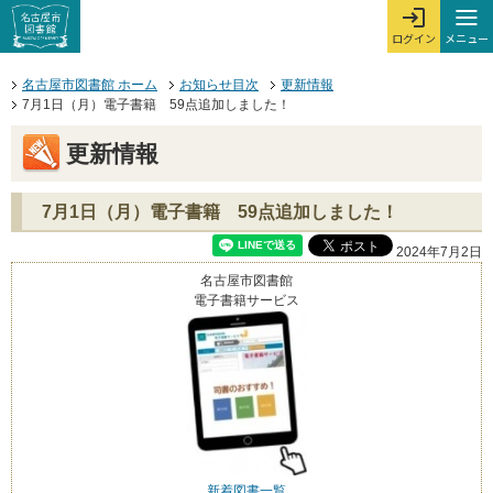
本文へジャンプする。
ページの先頭です。
ここからサイト内共通メニューです。
サイト内共通メニューをスキップする
サイト内共通メニューここまで。
メニュー
ログイン
メ
ログインを開
ここから本文です。
名古屋市図書館 ホーム
お知らせ目次
更新情報
7月1日（月）電子書籍 59点追加しました！
更新情報
7月1日（月）電子書籍 59点追加しました！
2024年7月2日
名古屋市図書館
電子書籍サービス
新着図書一覧